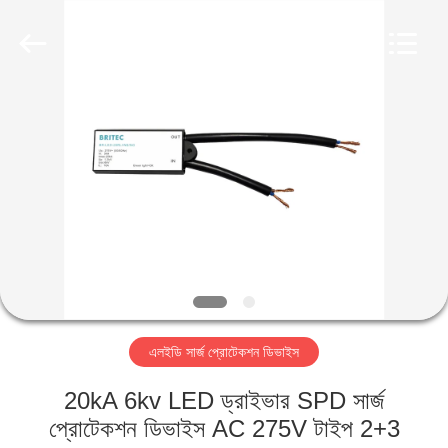
Britec
Electric
Co.,
Ltd..
All
Rights
Reserved.
বাড়ি
পণ্য
আমাদের
সম্পর্কে
কারখানা
এলইডি সার্জ প্রোটেকশন ডিভাইস
ভ্রমণ
20kA 6kv LED ড্রাইভার SPD সার্জ
মান
প্রোটেকশন ডিভাইস AC 275V টাইপ 2+3