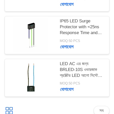
সিস্টেমের জন্য এসি সার্জ
যোগাযোগ
প্রোটেক্টর এলইডি স্ট্রিট
সাইট
লাইটিংয়ের জন্য সার্জ
প্রোটেকশন মডিউল
ম্যাপ
IP65 LED Surge
Protector with <25ns
Response Time and
গোপনীয়তা
IEC/EN61643-11 সম্মতি
MOQ:50 PCS
LED Lighting Systems
নীতি
যোগাযোগ
এর জন্য
LED AC এর জন্য
BRLED-10S ওভারজাক
প্রটেক্টর LED আলো সিস্টেমের
জন্য AC ওভারজাক প্রটেক্টর
MOQ:50 PCS
যোগাযোগ
সব