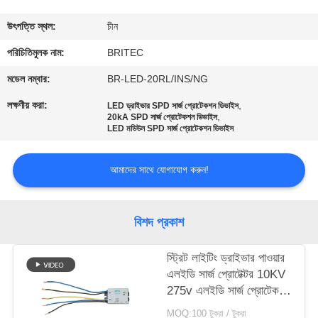
নিয়ন্ত্রণ
উৎপত্তি স্থল:
চীন
আমাদের
পরিচিতিমুলক নাম:
BRITEC
সাথে
মডেল নম্বার:
BR-LED-20RL/INS/NG
যোগাযোগ
লক্ষণীয় করা:
,
LED ড্রাইভার SPD সার্জ প্রোটেকশন ডিভাইস
,
20kA SPD সার্জ প্রোটেকশন ডিভাইস
করুন
LED মডিউল SPD সার্জ প্রোটেকশন ডিভাইস
খবর
আমাদের সাথে যোগাযোগ করুন!
সব
বিশদ প্রকাশ
ক্ষেত্রেই
স্ট্রিট লাইটিং ড্রাইভার পাওয়ার
এলইডি সার্জ প্রোটেক্টর 10KV
VR
275v এলইডি সার্জ প্রোটেকশন
ডিভাইস এলইডি লাইটিং
SHOW
MOQ:100 টুকরা / টুকরা