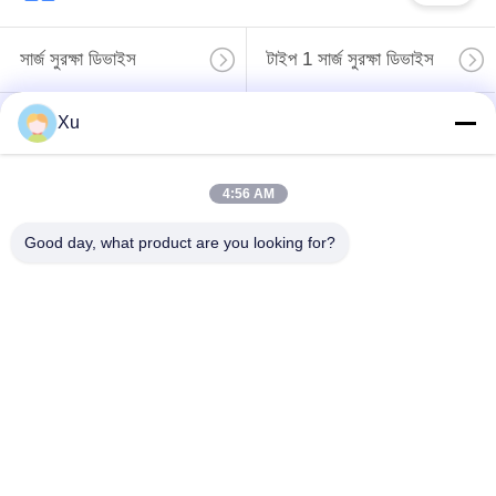
সার্জ সুরক্ষা ডিভাইস
টাইপ 1 সার্জ সুরক্ষা ডিভাইস
Xu
টাইপ 2 সার্জ সুরক্ষা ডিভাইস
সার্জ সুরক্ষা ডিভাইস টাইপ 3
টি 1 + টি 2 সার্জ অ্যারেস্টার
4:56 AM
পিভি সার্জ অভিভাবক
বি + সি
Good day, what product are you looking for?
Power Surge
Protection
Devicefunction
ডিসি সার্জ প্রোটেকশন
gtElInit() {var lib =
ডিভাইস
new
google.translate.TranslateService();