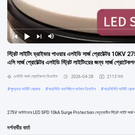
স্ট্রিট লাইটিং ড্রাইভার পাওয়ার এলইডি সার্জ প্রোটেক্টর 10KV 
এসি সার্জ প্রোটেক্টর এলইডি স্ট্রিট লাইটিংয়ের জন্য সার্জ প্রোটেক
এলইডি সার্জ প্রোটেকশন ডিভাইস
2026-04-28
2113 ভিউ
#
ক্ষুদ্রতর সার্কিট ব্রেকার
#
আরসিডি অবশিষ্টাংশ বর্তমান ডিভাইস
#
আরসিসিবি সার্কিট ব্রেক
275V আউটডোর LED SPD 10kA Surge Protection নেতৃত্বাধীন স্ট্রিট লাইট সার্জ প্রটেক্
সুরক্ষা ডিভাইস নামমাত্র অপারেটিং ভোল্...
আরও দেখুন
দর্শনার্থীর বার্তা