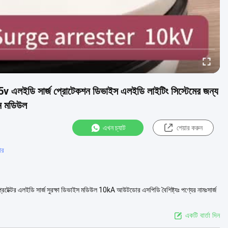
275v এলইডি সার্জ প্রোটেকশন ডিভাইস এলইডি লাইটিং সিস্টেমের জন্য
শন মডিউল
এখন চ্যাট
শেয়ার করুন
ার
টর এলইডি সার্জ সুরক্ষা ডিভাইস মডিউল 10kA আউটডোর এসপিডি বৈশিষ্ট্যঃ পণ্যের নামঃসার্জ
একটি বার্তা দিন