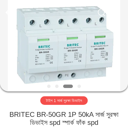
Britec
Electric
Co.,
Ltd..
All
Rights
Reserved.
বাড়ি
পণ্য
আমাদের
সম্পর্কে
কারখানা
টাইপ 1 সার্জ সুরক্ষা ডিভাইস
ভ্রমণ
BRITEC BR-50GR 1P 50kA সার্জ সুরক্ষা
মান
ডিভাইস spd স্পার্ক ফাঁক spd