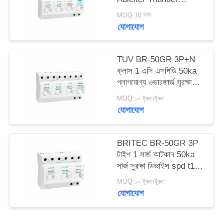
Arrester স্পার্ক Arrester
MOQ:10 পিসি
ফাঁক spd ক্লাস 1 সার্জ
সাইট
যোগাযোগ
বজ্রপাত সুরক্ষা
ম্যাপ
TUV BR-50GR 3P+N
ক্লাস 1 এসি এসপিডি 50ka
গোপনীয়তা
প্লাগযোগ্য ওভারজার্জ সুরক্ষা
নীতি
ডিভাইস টাইপ 1 spd TUV
MOQ:১০ টুকরা/টুকরা
বজ্র সুরক্ষা স্পার্ক ফাঁক spd
যোগাযোগ
ক্লাস 1 ওভারজার্জ আটকান
টাইপ 1 ওভারজার্জ সুরক্ষা
BRITEC BR-50GR 3P
টাইপ 1 সার্জ আটকান 50ka
সার্জ সুরক্ষা ডিভাইস spd t1 t2
ac তিন ফেজ ac spd
MOQ:১০ টুকরা/টুকরা
যোগাযোগ