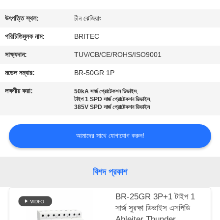
নিয়ন্ত্রণ
উৎপত্তি স্থল:
চীন ঝেজিয়াং
আমাদের
পরিচিতিমুলক নাম:
BRITEC
সাথে
সাক্ষ্যদান:
TUV/CB/CE/ROHS/ISO9001
যোগাযোগ
মডেল নম্বার:
BR-50GR 1P
করুন
লক্ষণীয় করা:
,
50kA সার্জ প্রোটেকশন ডিভাইস
,
টাইপ 1 SPD সার্জ প্রোটেকশন ডিভাইস
385V SPD সার্জ প্রোটেকশন ডিভাইস
খবর
আমাদের সাথে যোগাযোগ করুন!
সব
ক্ষেত্রেই
বিশদ প্রকাশ
VR
BR-25GR 3P+1 টাইপ 1
সার্জ সুরক্ষা ডিভাইস এসপিডি
SHOW
Ableiter Thunder