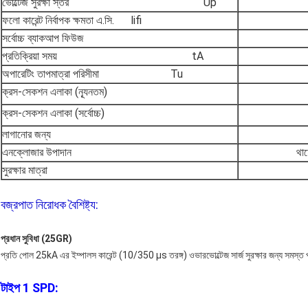
ভোল্টেজ সুরক্ষা স্তর Up
ফলো কারেন্ট নির্বাপক ক্ষমতা এ.সি. lifi
সর্বোচ্চ ব্যাকআপ ফিউজ
প্রতিক্রিয়া সময় tA
অপারেটিং তাপমাত্রা পরিসীমা Tu
ক্রস-সেকশন এলাকা (ন্যূনতম)
ক্রস-সেকশন এলাকা (সর্বোচ্চ)
লাগানোর জন্য
এনক্লোজার উপাদান
থা
সুরক্ষার মাত্রা
বজ্রপাত নিরোধক বৈশিষ্ট্য:
প্রধান সুবিধা (25GR)
প্রতি পোল 25kA এর ইম্পালস কারেন্ট (10/350 µs তরঙ্গ) ওভারভোল্টেজ সার্জ সুরক্ষার জন্য সমস্ত প
টাইপ 1 SPD: