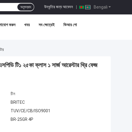
উদ্ধৃতির জন্য আবেদন
|
Bengali
অনুসন্ধান
গাযোগ করুন
খবর
সব ক্ষেত্রেই
ভিআর শো
্টর
িডি টি১ ২৫কা ক্লাস ১ সার্জ আরেস্টার থ্রি ফেজ
চীন
BRITEC
TUV/CE/CB/ISO9001
BR-25GR 4P