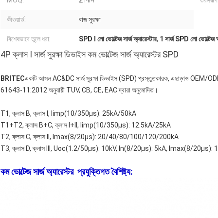
MOQ:
2 পিসি
তরঙ্গরূপ
কীওয়ার্ড:
বাজ সুরক্ষা
বিশেষভাবে তুলে ধরা:
SPD I লো ভোল্টেজ সার্জ অ্যারেস্টার
,
1 সার্জ SPD লো ভোল্টেজ অ
4P ক্লাস I সার্জ সুরক্ষা ডিভাইস কম ভোল্টেজ সার্জ অ্যারেস্টর SPD
BRITEC
একটি আসল AC&DC সার্জ সুরক্ষা ডিভাইস (SPD) প্রস্তুতকারক, এছাড়াও OEM/OD
61643-11:2012 অনুযায়ী TUV, CB, CE, EAC দ্বারা অনুমোদিত।
T1, ক্লাস B, ক্লাস I, Iimp(10/350µs): 25kA/50kA
T1+T2, ক্লাস B+C, ক্লাস I+II, Iimp(10/350µs): 12.5kA/25kA
T2, ক্লাস C, ক্লাস II, Imax(8/20µs): 20/40/80/100/120/200kA
T3, ক্লাস D, ক্লাস III, Uoc(1.2/50µs): 10kV, In(8/20µs): 5kA, Imax(8/20µs):
কম ভোল্টেজ সার্জ অ্যারেস্টর প্রযুক্তিগত বৈশিষ্ট্য: