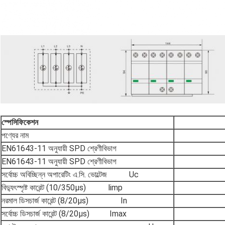
স্পেসিফিকেশন
পণ্যের নাম
EN61643-11 অনুযায়ী SPD শ্রেণীবিভাগ
EN61643-11 অনুযায়ী SPD শ্রেণীবিভাগ
সর্বোচ্চ অবিচ্ছিন্ন অপারেটিং এ.সি. ভোল্টেজ Uc
বিদ্যুৎস্পৃষ্ট কারেন্ট (10/350µs) limp
নরমাল ডিসচার্জ কারেন্ট (8/20µs) In
সর্বোচ্চ ডিসচার্জ কারেন্ট (8/20µs) Imax