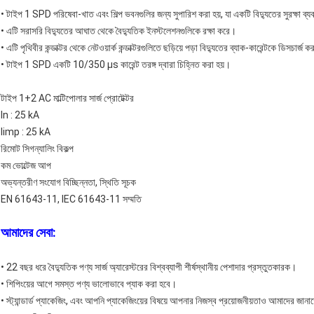
•
টাইপ 1 SPD পরিষেবা-খাত এবং শিল্প ভবনগুলির জন্য সুপারিশ করা হয়, যা একটি বিদ্যুতের সুরক্ষা ব্যবস
•
এটি সরাসরি বিদ্যুতের আঘাত থেকে বৈদ্যুতিক ইনস্টলেশনগুলিকে রক্ষা করে।
•
এটি পৃথিবীর কন্ডাক্টর থেকে নেটওয়ার্ক কন্ডাক্টরগুলিতে ছড়িয়ে পড়া বিদ্যুতের ব্যাক-কারেন্টকে ডিসচার্জ
•
টাইপ 1 SPD একটি 10/350 µs কারেন্ট তরঙ্গ দ্বারা চিহ্নিত করা হয়।
টাইপ 1+2 AC মাল্টিপোলার সার্জ প্রোটেক্টর
In : 25 kA
Iimp : 25 kA
রিমোট সিগন্যালিং বিকল্প
কম ভোল্টেজ আপ
অভ্যন্তরীণ সংযোগ বিচ্ছিন্নতা, স্থিতি সূচক
EN 61643-11, IEC 61643-11 সম্মতি
আমাদের সেবা:
• 22 বছর ধরে বৈদ্যুতিক পণ্য সার্জ অ্যারেস্টরের বিশ্বব্যাপী শীর্ষস্থানীয় পেশাদার প্রস্তুতকারক।
• শিপিংয়ের আগে সমস্ত পণ্য ভালোভাবে প্যাক করা হবে।
• স্ট্যান্ডার্ড প্যাকেজিং, এবং আপনি প্যাকেজিংয়ের বিষয়ে আপনার নিজস্ব প্রয়োজনীয়তাও আমাদের জান