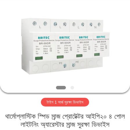
Britec
Electric
Co.,
Ltd..
All
Rights
Reserved.
বাড়ি
পণ্য
আমাদের
সম্পর্কে
কারখানা
টাইপ 1 সার্জ সুরক্ষা ডিভাইস
ভ্রমণ
থার্মোপ্লাস্টিক স্পিড সার্‍জ প্রোটেক্টর আইপি২০ ৪ পোল
মান
লাইটনিং অ্যারেস্টার সার্‍জ সুরক্ষা ডিভাইস