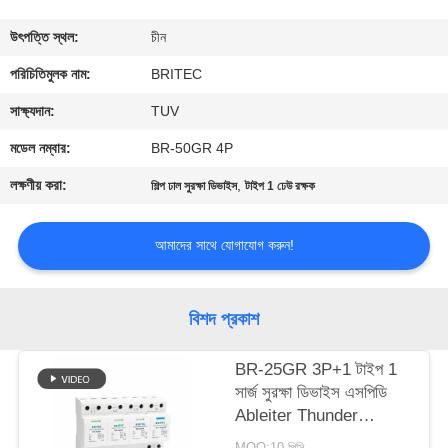
নিয়ন্ত্রণ
উৎপত্তি স্থল:
চীন
আমাদের
পরিচিতিমুলক নাম:
BRITEC
সাথে
সাক্ষ্যদান:
TUV
যোগাযোগ
মডেল নম্বার:
BR-50GR 4P
করুন
লক্ষণীয় করা:
,
শিল্প ঢাল সুরক্ষা ডিভাইস
টাইপ 1 ঢেউ রক্ষক
খবর
আমাদের সাথে যোগাযোগ করুন!
সব
বিশদ প্রকাশ
ক্ষেত্রেই
BR-25GR 3P+1 টাইপ 1
সার্জ সুরক্ষা ডিভাইস এসপিডি
VR
Ableiter Thunder
SHOW
Arrester স্পার্ক Arrester
MOQ:10 পিসি