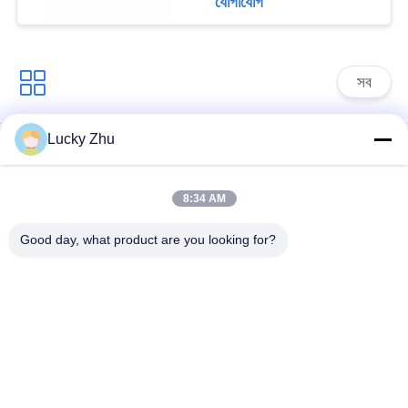
যোগাযোগ
সব
Lucky Zhu
সার্জ সুরক্ষা ডিভাইস
টাইপ 1 সার্জ সুরক্ষা ডিভাইস
8:34 AM
টাইপ 2 সার্জ সুরক্ষা ডিভাইস
সার্জ সুরক্ষা ডিভাইস টাইপ 3
Good day, what product are you looking for?
টি 1 + টি 2 সার্জ অ্যারেস্টার
পিভি সার্জ অভিভাবক
বি + সি
Power Surge
Protection
Devicefunction
ডিসি সার্জ প্রোটেকশন
gtElInit() {var lib =
ডিভাইস