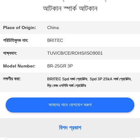
আটকান স্পার্ক আটকান
মান
নিয়ন্ত্রণ
Place of Origin:
China
পরিচিতিমুলক নাম:
BRITEC
আমাদের
সাক্ষ্যদান:
TUV/CB/CE/ROHS/ISO9001
সাথে
Model Number:
BR-25GR 3P
যোগাযোগ
লক্ষণীয় করা:
,
,
BRITEC Spd সার্জ প্রোটেক্টর
Spd 3P 25kA সার্জ প্রোটেক্টর
থ্রি ফেজ এসপিডি সার্জ প্রোটেক্টর
করুন
আমাদের সাথে যোগাযোগ করুন!
খবর
বিশদ প্রকাশ
সব