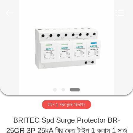
2026
Britec
Electric
Co.,
Ltd..
All
বাড়ি
Rights
Reserved.
পণ্য
আমাদের
সম্পর্কে
টাইপ 1 সার্জ সুরক্ষা ডিভাইস
কারখানা
BRITEC Spd Surge Protector BR-
ভ্রমণ
25GR 3P 25kA থ্রি ফেজ টাইপ 1 ক্লাস 1 সার্জ