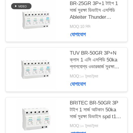
BR-25GR 3P+1 টাইপ 1
ক্ষেত্রেই
সার্জ সুরক্ষা ডিভাইস এসপিডি
Ableiter Thunder
Arrester স্পার্ক Arrester
VR
MOQ:10 পিসি
ফাঁক spd ক্লাস 1 সার্জ
যোগাযোগ
বজ্রপাত সুরক্ষা
SHOW
TUV BR-50GR 3P+N
ক্লাস 1 এসি এসপিডি 50ka
সাইট
প্লাগযোগ্য ওভারজার্জ সুরক্ষা
ডিভাইস টাইপ 1 spd TUV
ম্যাপ
MOQ:১০ টুকরা/টুকরা
বজ্র সুরক্ষা স্পার্ক ফাঁক spd
যোগাযোগ
ক্লাস 1 ওভারজার্জ আটকান
টাইপ 1 ওভারজার্জ সুরক্ষা
গোপনীয়তা
BRITEC BR-50GR 3P
নীতি
টাইপ 1 সার্জ আটকান 50ka
সার্জ সুরক্ষা ডিভাইস spd t1 t2
ac তিন ফেজ ac spd
MOQ:১০ টুকরা/টুকরা