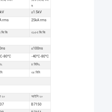
ম
5kV
≤1.5kV
A rms
25kA rms
 জি জি
৩১৫এ জি জি
0ns
≤100ns
°C-80°C
-40°C-80°C
ি২
৪ মিমি২
মি
৩৫ মিমি
ি ২০
আইপি ২০
37
B7150