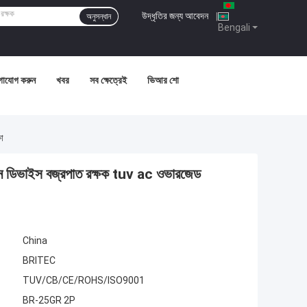
উদ্ধৃতির জন্য আবেদন
|
অনুসন্ধান
Bengali
গাযোগ করুন
খবর
সব ক্ষেত্রেই
ভিআর শো
া
ভাইস বজ্রপাত রক্ষক tuv ac ওভারজেড
China
BRITEC
TUV/CB/CE/ROHS/ISO9001
BR-25GR 2P