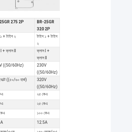
25GR 275 2P
BR-25GR
320 2P
 ১ + টাইপ ২
টাইপ ১ + টাইপ
২
 I + ক্লাস II
ক্লাস I +
ক্লাস II
V ((50/60Hz)
230V
((50/60Hz)
োল্ট ((৫০/৬০ হার্জ)
320V
((50/60Hz)
েএ
২৫ কেএ
েএ
২৫ কেএ
কেএ
১০০ কেএ
5A
12.5A
কেজে/ওএম
১৫৬ কেজে/ওএ