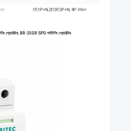
খ্যা:
1P,1P+N,2P,3P,3P+N, 4P ঐচ্ছিক
ং প্রোটেক্টর
,
BR-25GR SPD লাইটনিং প্রোটেক্টর