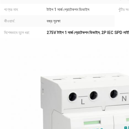
পণ্যের নাম:
টাইপ 1 সার্জ প্রোটেকশন ডিভাইস
খুঁটির সং
কীওয়ার্ড:
বজ্র সুরক্ষা
বিশেষভাবে তুলে ধরা:
275V টাইপ 1 সার্জ প্রোটেকশন ডিভাইস
,
2P IEC SPD লাইটনি