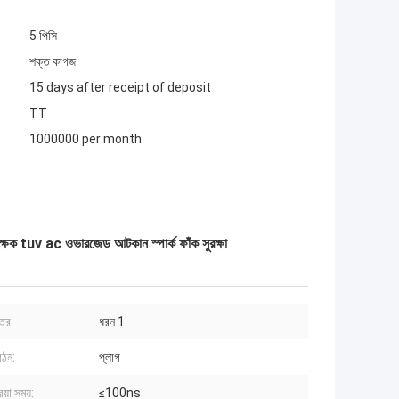
5 পিসি
শক্ত কাগজ
15 days after receipt of deposit
TT
1000000 per month
uv ac ওভারজেড আটকান স্পার্ক ফাঁক সুরক্ষা
্তর:
ধরন 1
গঠন:
প্লাগ
িয়া সময়:
≤100ns