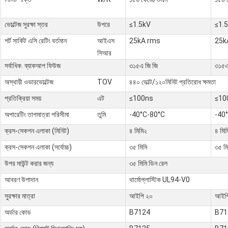
ভোল্টেজ সুরক্ষা স্তর
উপরে
≤1.5kV
≤1.
শর্ট সার্কিট এসি রেটিং বর্তমান
আইএস
25kA rms
25k
সিআর
সর্বাধিক. ব্যাকআপ ফিউজ
৩১৫এ জি জি
৩১৫এ
অস্থায়ী ওভারভোল্টেজ
TOV
৪৪০ ভোল্ট/১২০মিনিট প্রতিরোধ ক্ষমতা
প্রতিক্রিয়া সময়
এট
≤100ns
≤10
অপারেটিং তাপমাত্রা পরিসীমা
তুমি
-40°C-80°C
-40
ক্রস-সেকশন এলাকা (মিনিট)
৪ মিমি২
৪ মিম
ক্রস-সেকশন এলাকা (সর্বোচ্চ)
৩৫ মিমি
৩৫ মি
উপর মাউন্ট করার জন্য
৩৫ মিমি ডিন রেল
আবরণ উপাদান
থার্মোপ্লাস্টিক UL94-V0
সুরক্ষার মাত্রা
আইপি ২০
আইপ
অর্ডার কোড
B7124
B71