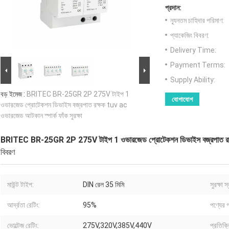
প্রদান:
ন্যূনতম চাহিদার পরিমাণ:
প্যাকেজিং বিবরণ:
Delivery Time:
Payment Terms:
Supply Ability:
বড় ইমেজ :
BRITEC BR-25GR 2P 275V টাইপ 1
যোগাযোগ
ওভারজেড প্রোটেকশন ডিভাইস বজ্রপাত রক্ষক tuv ac
ওভারজেড আটকান স্পার্ক ফাঁক সুরক্ষা
BRITEC BR-25GR 2P 275V টাইপ 1 ওভারজেড প্রোটেকশন ডিভাইস বজ্রপাত রক্ষক t
বিবরণ
মাউন্ট টাইপ:
DIN রেল 35 মিমি
সুরক্ষা স
আর্দ্রতা রেটিং:
95%
পণ্যের 
ভোল্টেজ রেটিং:
275V,320V,385V,440V
প্রতিক্র