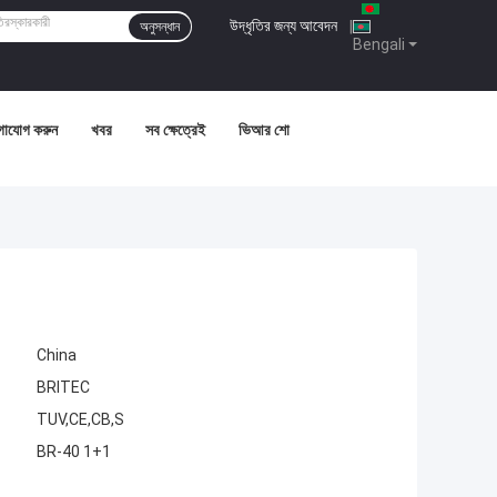
উদ্ধৃতির জন্য আবেদন
|
অনুসন্ধান
Bengali
গাযোগ করুন
খবর
সব ক্ষেত্রেই
ভিআর শো
China
BRITEC
TUV,CE,CB,S
BR-40 1+1