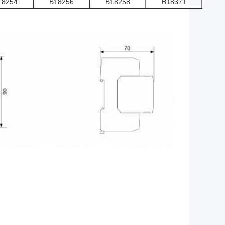
18254
B18256
B18258
B18371