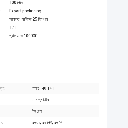
100 পিসি
:
Export packaging
আমানত প্রাপ্তির 25 দিন পরে
T/T
প্রতি মাসে 100000
্বর:
বিআর -40 1+1
থার্মোপ্লাস্টিক
দিন রেল
মোড:
এলএন, এন-পিই, এল-পি