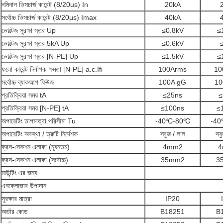
নমিনাল ডিসচার্জ কারেন্ট (8/20us) In
20kA
সর্বোচ্চ ডিসচার্জ কারেন্ট (8/20µs) Imax
40kA
ভোল্টেজ সুরক্ষা স্তর Up
≤0.8kV
≤
ভোল্টেজ সুরক্ষা স্তর 5kA Up
≤0.6kV
ভোল্টেজ সুরক্ষা স্তর [N-PE] Up
≤1.5kV
≤
ফলো কারেন্ট নির্বাপক ক্ষমতা [N-PE] a.c.Ifi
100Arms
10
সর্বোচ্চ ব্যাকআপ ফিউজ
100A gG
10
প্রতিক্রিয়া সময় tA
≤25ns
≤
প্রতিক্রিয়া সময় [N-PE] tA
≤100ns
≤
অপারেটিং তাপমাত্রা পরিসীমা Tu
-40℃-80℃
-4
অপারেটিং অবস্থা / ত্রুটি নির্দেশক
সবুজ / লাল
সবু
ক্রস-সেকশন এলাকা (ন্যূনতম)
4mm2
4
ক্রস-সেকশন এলাকা (সর্বোচ্চ)
35mm2
3
মাউন্টিং এর জন্য
এনক্লোজার উপাদান
সুরক্ষার মাত্রা
IP20
অর্ডার কোড
B18251
B