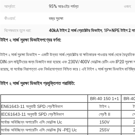
আর্দ্রতা:
95% আরএইচ পর্যন্ত
ওজন:
কীওয়ার্ড:
বজ্র সুরক্ষা
বিশেষভাবে তুলে ধরা:
40kA টাইপ 2 সার্জ প্রোটেক্টর ডিভাইস
,
1P+NPE টাইপ 2 সার্জ
টাইপ ২ সার্জ সুরক্ষা ডিভাইস
পণ্যের বর্ণনা:
টাইপ ২ সার্জ সুরক্ষা ডিভাইস – একটি উন্নত সার্জ প্রোটেক্টর যা ক্ষতিকারক পাওয়ার সার্জ থেকে বৈদ্য
DIN রেল মাউন্টিংয়ের জন্য ডিজাইন করা হয়েছে এবং 230V/400V ভোল্টেজ রেটিং এবং IP20 সুরক্ষা স্
রয়েছে, যা সর্বোচ্চ নিরাপত্তা এবং নির্ভরযোগ্যতা নিশ্চিত করে। এই টাইপ ২ সার্জ সুরক্ষা ডিভাইস বাণ
টাইপ ২ সার্জ সুরক্ষা ডিভাইস প্রযুক্তিগত পরামিতি:
BR-40 150 1+1
BR-40
EN61643-11 অনুযায়ী SPD শ্রেণীবিভাগ
টাইপ ২
ট
IEC61643-11 অনুযায়ী SPD শ্রেণীবিভাগ
শ্রেণী II
শ্
সর্বোচ্চ অবিচ্ছিন্ন অপারেটিং এসি ভোল্টেজ Uc
150V
সর্বোচ্চ অবিচ্ছিন্ন অপারেটিং এসি ভোল্টেজ [N -PE] Uc
255V