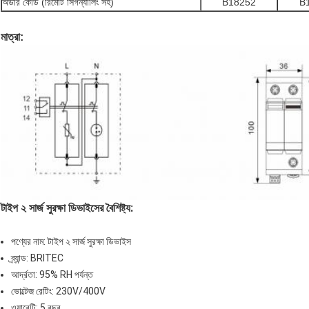
অর্ডার কোড (রিমোট সিগন্যালিং সহ)
B18252
B
মাত্রা:
টাইপ ২ সার্জ সুরক্ষা ডিভাইসের বৈশিষ্ট্য:
পণ্যের নাম: টাইপ ২ সার্জ সুরক্ষা ডিভাইস
ব্র্যান্ড: BRITEC
আর্দ্রতা: 95% RH পর্যন্ত
ভোল্টেজ রেটিং: 230V/400V
ওয়ারেন্টি: 5 বছর