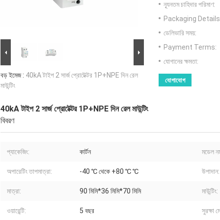
ন্যূনতম চাহিদার পরিমাণ:
Packaging Details
ডেলিভারি সময়:
Payment Terms:
যোগানের ক্ষমতা:
বড় ইমেজ :
40kA টাইপ 2 সার্জ প্রোটেক্টর 1P+NPE দিন রেল
যোগাযোগ
মাউন্টিং
40kA টাইপ 2 সার্জ প্রোটেক্টর 1P+NPE দিন রেল মাউন্টিং
বিবরণ
প্যাকেজিং:
কার্টন
মডেল নম
অপারেটিং তাপমাত্রা:
-40 ℃ থেকে +80 ℃ ℃
উপাদান:
মাত্রা:
90 মিমি*36 মিমি*70 মিমি
মাউন্টিং:
ওয়ারেন্টি:
5 বছর
সুরক্ষা 