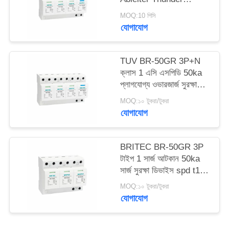
Arrester স্পার্ক Arrester
MOQ:10 পিসি
ফাঁক spd ক্লাস 1 সার্জ
সাইট
যোগাযোগ
বজ্রপাত সুরক্ষা
ম্যাপ
TUV BR-50GR 3P+N
ক্লাস 1 এসি এসপিডি 50ka
গোপনীয়তা
প্লাগযোগ্য ওভারজার্জ সুরক্ষা
নীতি
ডিভাইস টাইপ 1 spd TUV
MOQ:১০ টুকরা/টুকরা
বজ্র সুরক্ষা স্পার্ক ফাঁক spd
যোগাযোগ
ক্লাস 1 ওভারজার্জ আটকান
টাইপ 1 ওভারজার্জ সুরক্ষা
BRITEC BR-50GR 3P
টাইপ 1 সার্জ আটকান 50ka
সার্জ সুরক্ষা ডিভাইস spd t1 t2
ac তিন ফেজ ac spd
MOQ:১০ টুকরা/টুকরা
যোগাযোগ