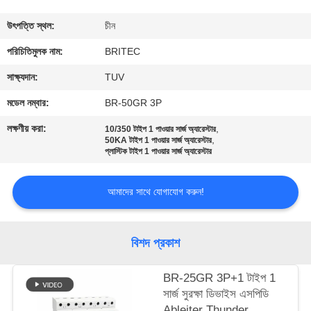
নিয়ন্ত্রণ
উৎপত্তি স্থল:
চীন
আমাদের
পরিচিতিমুলক নাম:
BRITEC
সাথে
সাক্ষ্যদান:
TUV
যোগাযোগ
মডেল নম্বার:
BR-50GR 3P
করুন
লক্ষণীয় করা:
,
10/350 টাইপ 1 পাওয়ার সার্জ অ্যারেস্টার
,
50KA টাইপ 1 পাওয়ার সার্জ অ্যারেস্টার
প্লাস্টিক টাইপ 1 পাওয়ার সার্জ অ্যারেস্টার
খবর
আমাদের সাথে যোগাযোগ করুন!
সব
ক্ষেত্রেই
বিশদ প্রকাশ
VR
BR-25GR 3P+1 টাইপ 1
সার্জ সুরক্ষা ডিভাইস এসপিডি
SHOW
Ableiter Thunder