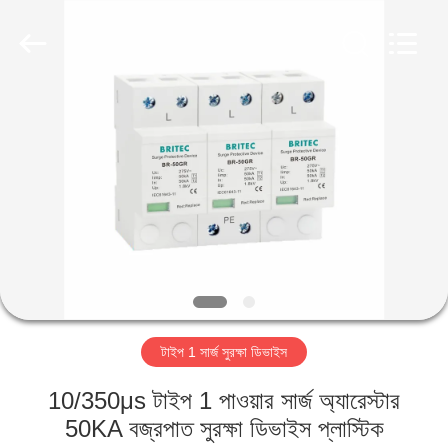
Britec
Electric
Co.,
Ltd..
All
Rights
Reserved.
বাড়ি
পণ্য
আমাদের
সম্পর্কে
কারখানা
টাইপ 1 সার্জ সুরক্ষা ডিভাইস
ভ্রমণ
10/350μs টাইপ 1 পাওয়ার সার্জ অ্যারেস্টার
মান
50KA বজ্রপাত সুরক্ষা ডিভাইস প্লাস্টিক