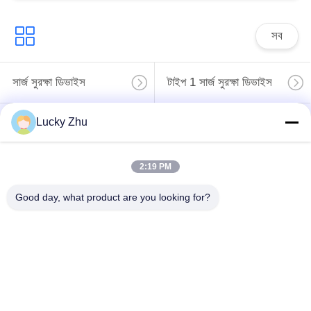
সব
সার্জ সুরক্ষা ডিভাইস
টাইপ 1 সার্জ সুরক্ষা ডিভাইস
Lucky Zhu
টাইপ 2 সার্জ সুরক্ষা ডিভাইস
সার্জ সুরক্ষা ডিভাইস টাইপ 3
টি 1 + টি 2 সার্জ অ্যারেস্টার
2:19 PM
পিভি সার্জ অভিভাবক
বি + সি
Good day, what product are you looking for?
Power Surge
Protection
Devicefunction
ডিসি সার্জ প্রোটেকশন
gtElInit() {var lib =
ডিভাইস
new
google.translate.TranslateService();