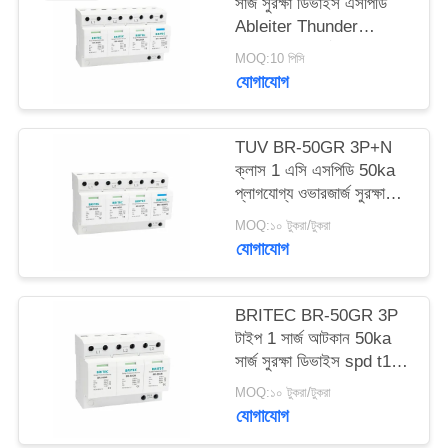
সার্জ সুরক্ষা ডিভাইস এসপিডি
Ableiter Thunder
সাইট
Arrester স্পার্ক Arrester
MOQ:10 পিসি
ফাঁক spd ক্লাস 1 সার্জ
যোগাযোগ
ম্যাপ
বজ্রপাত সুরক্ষা
গোপনীয়তা
TUV BR-50GR 3P+N
ক্লাস 1 এসি এসপিডি 50ka
নীতি
প্লাগযোগ্য ওভারজার্জ সুরক্ষা
ডিভাইস টাইপ 1 spd TUV
MOQ:১০ টুকরা/টুকরা
বজ্র সুরক্ষা স্পার্ক ফাঁক spd
যোগাযোগ
ক্লাস 1 ওভারজার্জ আটকান
টাইপ 1 ওভারজার্জ সুরক্ষা
BRITEC BR-50GR 3P
টাইপ 1 সার্জ আটকান 50ka
সার্জ সুরক্ষা ডিভাইস spd t1 t2
ac তিন ফেজ ac spd
MOQ:১০ টুকরা/টুকরা
যোগাযোগ