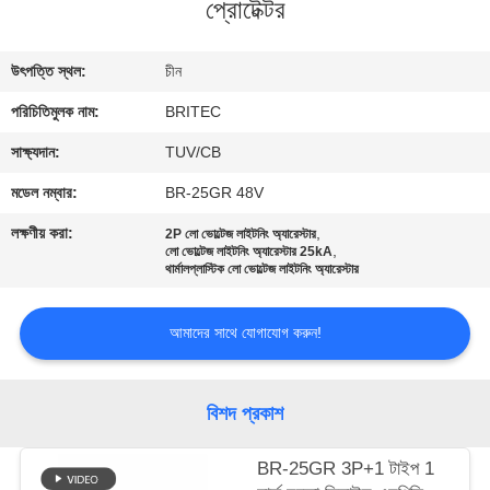
প্রোটেক্টর
নিয়ন্ত্রণ
উৎপত্তি স্থল:
চীন
আমাদের
পরিচিতিমুলক নাম:
BRITEC
সাথে
যোগাযোগ
সাক্ষ্যদান:
TUV/CB
করুন
মডেল নম্বার:
BR-25GR 48V
লক্ষণীয় করা:
,
2P লো ভোল্টেজ লাইটনিং অ্যারেস্টার
,
লো ভোল্টেজ লাইটনিং অ্যারেস্টার 25kA
খবর
থার্মালপ্লাস্টিক লো ভোল্টেজ লাইটনিং অ্যারেস্টার
সব
আমাদের সাথে যোগাযোগ করুন!
ক্ষেত্রেই
বিশদ প্রকাশ
VR
BR-25GR 3P+1 টাইপ 1
SHOW