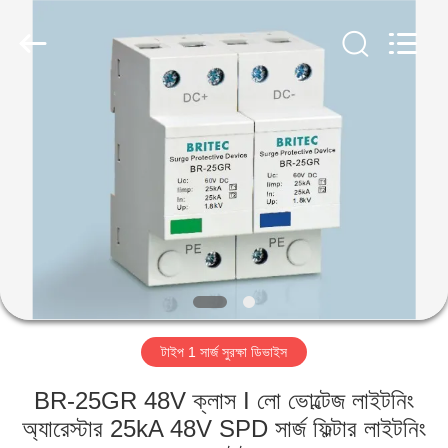
Britec
Electric
Co.,
Ltd..
All
Rights
Reserved.
বাড়ি
পণ্য
আমাদের
সম্পর্কে
কারখানা
টাইপ 1 সার্জ সুরক্ষা ডিভাইস
ভ্রমণ
BR-25GR 48V ক্লাস I লো ভোল্টেজ লাইটনিং
মান
অ্যারেস্টার 25kA 48V SPD সার্জ ফিল্টার লাইটনিং