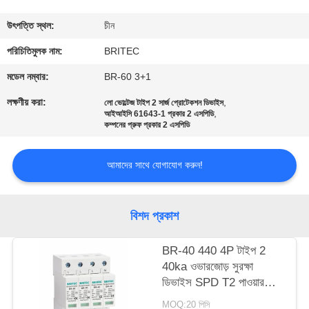
নিয়ন্ত্রণ
উৎপত্তি স্থল:
চীন
আমাদের
পরিচিতিমুলক নাম:
BRITEC
সাথে
মডেল নম্বার:
BR-60 3+1
যোগাযোগ
লক্ষণীয় করা:
,
লো ভোল্টেজ টাইপ 2 সার্জ প্রোটেকশন ডিভাইস
,
আইআইসি 61643-1 প্রকার 2 এসপিডি
করুন
কম্পনের প্রুফ প্রকার 2 এসপিডি
খবর
আমাদের সাথে যোগাযোগ করুন!
সব
বিশদ প্রকাশ
ক্ষেত্রেই
BR-40 440 4P টাইপ 2
40ka ওভারজোড় সুরক্ষা
VR
ডিভাইস SPD T2 পাওয়ার
সুরক্ষা আটকান বজ্রপাত বজ্রপাত
SHOW
MOQ:20 পিসি