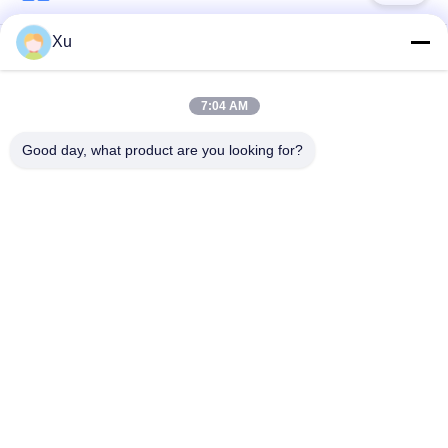
Xu
সার্জ সুরক্ষা ডিভাইস
টাইপ 1 সার্জ সুরক্ষা ডিভাইস
7:04 AM
টাইপ 2 সার্জ সুরক্ষা ডিভাইস
সার্জ সুরক্ষা ডিভাইস টাইপ 3
Good day, what product are you looking for?
টি 1 + টি 2 সার্জ অ্যারেস্টার
পিভি সার্জ অভিভাবক
বি + সি
Power Surge
Protection
Devicefunction
ডিসি সার্জ প্রোটেকশন
gtElInit() {var lib =
ডিভাইস
new
google.translate.TranslateService();