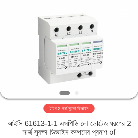
Britec
Electric
Co.,
Ltd..
All
Rights
Reserved.
বাড়ি
পণ্য
আমাদের
সম্পর্কে
কারখানা
টাইপ 2 সার্জ সুরক্ষা ডিভাইস
ভ্রমণ
আইসি 61613-1-1 এসপিডি লো ভোল্টেজ ধরণের 2
মান
সার্জ সুরক্ষা ডিভাইস কম্পনের প্রমাণ of