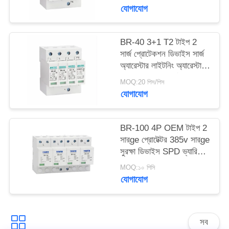
সুরক্ষা এসি ওভারজোড় 440V
যোগাযোগ
ওভারজোড় Arrester spd
সাইট
টাইপ 2 ওভারজোড় সুরক্ষা
ম্যাপ
BR-40 3+1 T2 টাইপ 2
সার্জ প্রোটেকশন ডিভাইস সার্জ
অ্যারেস্টার লাইটনিং অ্যারেস্টার
গোপনীয়তা
থান্ডার প্রোটেক্টর সার্জ
MOQ:20 পিস/পিস
অ্যাবজরবার এসপিডি এসি ডিসি
নীতি
যোগাযোগ
সার্জ প্রোটেকশন এসপিডি সার্জ
প্রোটেক্টিভ ডিভাইস
BR-100 4P OEM টাইপ 2
সার্ge প্রোটেক্টর 385v সার্ge
সুরক্ষা ডিভাইস SPD ভ্যারিস্টর
আরেস্টার সার্ger প্রোctor
MOQ:১০ পিসি
100 ka
যোগাযোগ
সব