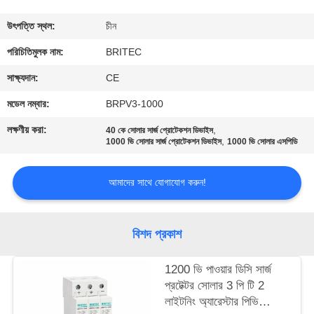
নিয়ন্ত্রণ
উৎপত্তি স্থল:
চীন
আমাদের
পরিচিতিমুলক নাম:
BRITEC
সাথে
সাক্ষ্যদান:
CE
যোগাযোগ
মডেল নম্বার:
BRPV3-1000
করুন
লক্ষণীয় করা:
,
40 কে সোলার সার্জ প্রোটেকশন ডিভাইস
,
1000 ভি সোলার সার্জ প্রোটেকশন ডিভাইস
1000 ভি সোলার এসপিডি
খবর
আমাদের সাথে যোগাযোগ করুন!
সব
বিশদ প্রকাশ
ক্ষেত্রেই
1200 ভি পাওয়ার ডিসি সার্জ
VR
প্রটেক্টর সোলার 3 পি টি 2
লাইটনিং অ্যারেস্টার পিভি
SHOW