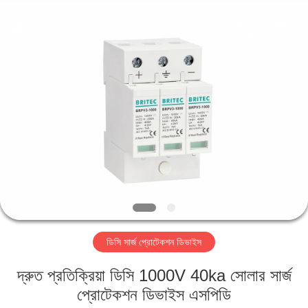
Britec
Electric
Co.,
Ltd..
All
Rights
Reserved.
বাড়ি
পণ্য
আমাদের
সম্পর্কে
কারখানা
ডিসি সার্জ প্রোটেকশন ডিভাইস
ভ্রমণ
দ্রুত প্রতিক্রিয়া ডিসি 1000V 40ka সোলার সার্জ
মান
প্রোটেকশন ডিভাইস এসপিডি