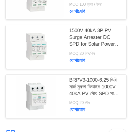
এসপিডি
MOQ:100 টুকরা / টুকরা
যোগাযোগ
সাইট
ম্যাপ
1500V 40kA 3P PV
Surge Arrester DC
গোপনীয়তা
SPD for Solar Power
Surge Protection সোলার
নীতি
MOQ:20 পিস/পিস
ডিসি এসপিডি সোলার ভোল্টেজ
যোগাযোগ
দমন
BRPV3-1000-6.25 ডিসি
সার্জ সুরক্ষা ডিভাইস 1000V
40kA PV সৌর SPD সার্জ
সুরক্ষা ডিভাইস ওভার ভোল্টেজ
MOQ:20 পিসি
সুরক্ষা পাওয়ার সার্জ সুরক্ষা টাইপ
যোগাযোগ
1+2 PV সার্জ সুরক্ষা ডিসি
spd t1 t2 ডিসি SPD টাইপ
1