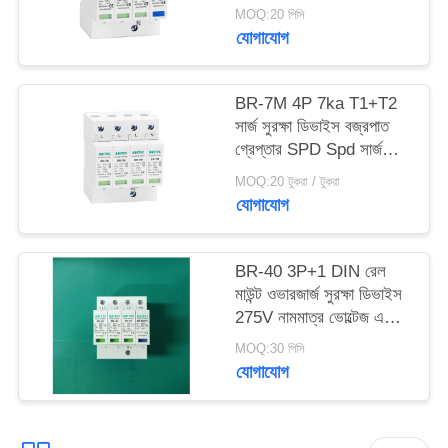
প্রোটেকশন বজ্রপাত গ্রেপ্তার
MOQ:20 পিসি
বজ্রপাত সুরক্ষা তিন ফেজ পাওয়ার
যোগাযোগ
সাইট
ওভারজেট সুরক্ষা SPD
প্রস্তুতকারক Spd ওভারজেট
ম্যাপ
সুরক্ষা ডিভাইস
BR-7M 4P 7ka T1+T2
সার্জ সুরক্ষা ডিভাইস বজ্রপাত
গোপনীয়তা
গ্রেপ্তার SPD Spd সার্জ
সুরক্ষা ডিভাইস ইলেকট্রনিক্স
নীতি
MOQ:20 টুকরা / টুকরা
সার্জ সুরক্ষা
যোগাযোগ
BR-40 3P+1 DIN রেল
মাউন্ট ওভারজার্জ সুরক্ষা ডিভাইস
275V নামমাত্র ভোল্টেজ এবং
25ns এর কম প্রতিক্রিয়া সময়
MOQ:30 পিসি
সহ
যোগাযোগ