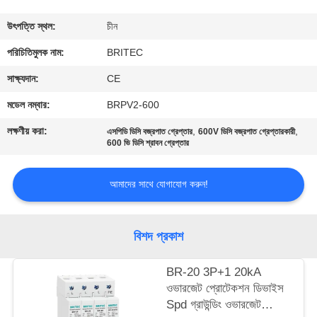
নিয়ন্ত্রণ
উৎপত্তি স্থল:
চীন
আমাদের
পরিচিতিমুলক নাম:
BRITEC
সাথে
সাক্ষ্যদান:
CE
যোগাযোগ
মডেল নম্বার:
BRPV2-600
করুন
লক্ষণীয় করা:
,
,
এসপিডি ডিসি বজ্রপাত গ্রেপ্তার
600V ডিসি বজ্রপাত গ্রেপ্তারকারী
600 ভি ডিসি শ্রাবন গ্রেপ্তার
খবর
আমাদের সাথে যোগাযোগ করুন!
সব
বিশদ প্রকাশ
ক্ষেত্রেই
BR-20 3P+1 20kA
VR
ওভারজেট প্রোটেকশন ডিভাইস
Spd গ্রাউন্ডিং ওভারজেট
SHOW