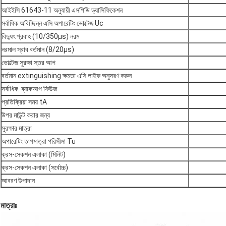
আইইসি 61643-11 অনুযায়ী এসপিডি ড্যাসিফিকেশন
সর্বাধিক অবিচ্ছিন্ন এসি অপারেটিং ভোল্টেজ Uc
বিদ্যুৎ প্রবাহ (10/350μs) নরম
নরমাল স্রাব বর্তমান (8/20μs)
ভোল্টেজ সুরক্ষা স্তর আপ
বর্তমান extinguishing ক্ষমতা এসি লাইফ অনুসরণ করুন
সর্বাধিক. ব্যাকআপ ফিউজ
প্রতিক্রিয়া সময় tA
উপর মাউন্ট করার জন্য
সুরক্ষার মাত্রা
অপারেটিং তাপমাত্রা পরিসীমা Tu
ক্রস-সেকশন এলাকা (মিনিট)
ক্রস-সেকশন এলাকা (সর্বোচ্চ)
আবরণ উপাদান
মাত্রাঃ