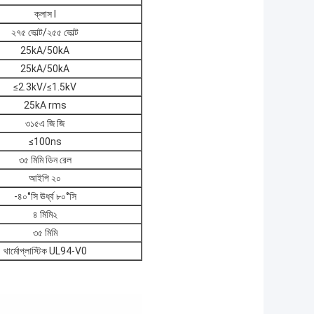
ক্লাস I
২৭৫ ভোল্ট/২৫৫ ভোল্ট
25kA/50kA
25kA/50kA
≤2.3kV/
≤1.5kV
25kA rms
৩১৫এ জি জি
≤100ns
৩৫ মিমি ডিন রেল
আইপি ২০
-৪০°সি ঊর্ধ্ব ৮০°সি
৪ মিমি২
৩৫ মিমি
থার্মোপ্লাস্টিক UL94-V0