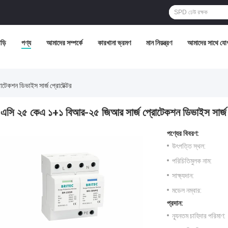
ড়ি
পণ্য
আমাদের সম্পর্কে
কারখানা ভ্রমণ
মান নিয়ন্ত্রণ
আমাদের সাথে যো
েকশন ডিভাইস সার্জ প্রোটেক্টর
এসি ২৫ কেএ ১+১ বিআর-২৫ জিআর সার্জ প্রোটেকশন ডিভাইস সার্জ প
পণ্যের বিবরণ:
উৎপত্তি স্থল:
পরিচিতিমুলক নাম:
সাক্ষ্যদান:
মডেল নম্বার:
প্রদান:
ন্যূনতম চাহিদার পরিমাণ: