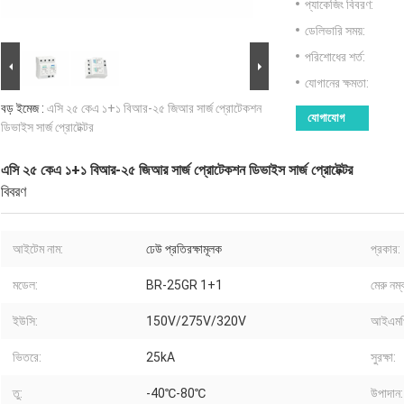
প্যাকেজিং বিবরণ:
ডেলিভারি সময়:
পরিশোধের শর্ত:
যোগানের ক্ষমতা:
বড় ইমেজ :
এসি ২৫ কেএ ১+১ বিআর-২৫ জিআর সার্জ প্রোটেকশন
যোগাযোগ
ডিভাইস সার্জ প্রোটেক্টর
এসি ২৫ কেএ ১+১ বিআর-২৫ জিআর সার্জ প্রোটেকশন ডিভাইস সার্জ প্রোটেক্টর
বিবরণ
আইটেম নাম:
ঢেউ প্রতিরক্ষামূলক
প্রকার:
মডেল:
BR-25GR 1+1
মেরু নম্
ইউসি:
150V/275V/320V
আইএমপ
ভিতরে:
25kA
সুরক্ষা:
তু:
-40℃-80℃
উপাদান: