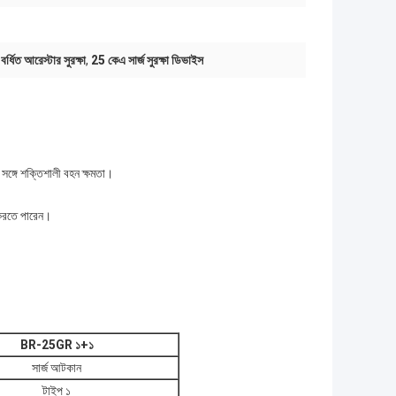
ধিত আরেস্টার সুরক্ষা
,
25 কেএ সার্জ সুরক্ষা ডিভাইস
 সঙ্গে শক্তিশালী বহন ক্ষমতা।
া করতে পারেন।
BR-25GR ১+১
সার্জ আটকান
টাইপ ১