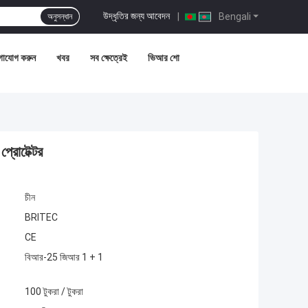
উদ্ধৃতির জন্য আবেদন
|
Bengali
অনুসন্ধান
গাযোগ করুন
খবর
সব ক্ষেত্রেই
ভিআর শো
্রোটেক্টর
চীন
BRITEC
CE
বিআর-25 জিআর 1 + 1
100 টুকরা / টুকরা