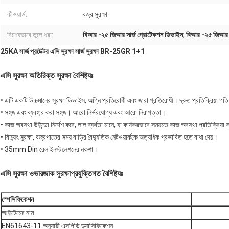
কীওয়ার্ড:
বজ্র সুরক্ষা
বিশেষভাবে তুলে ধরা:
বিআর -২৫ জিআর সার্জ প্রোটেকশন ডিভাইস
,
বিআর -২৫ জিআর বর্
25KA সার্জ প্রটেক্টর এসি সুরক্ষা সার্জ সুরক্ষা BR-25GR 1+1
এসি সুরক্ষা অতিরিক্ত সুরক্ষা বৈশিষ্ট্যঃ
•
এটি একটি উচ্চমানের সুরক্ষা ডিভাইস, অগ্নি প্রতিরোধী এবং জারা প্রতিরোধী। দ্রুত প্রতিক্রিয়া গতি
•
সহজ এবং ব্যবহার করা সহজ। আরো নির্ভরযোগ্য এবং আরো নিরাপত্তা।
•
কাজ অবস্থা উইন্ডো নির্দেশ করে, লাল ব্যর্থতা মানে, যা কার্যকরভাবে সময়মত কাজ অবস্থা প্রতিক্রিয়
•
বিদ্যুৎ সুরক্ষা, বজ্রপাতের সময় বাড়ির বৈদ্যুতিক নেটওয়ার্ককে অত্যধিক প্রভাবিত হতে বাধা দেয়।
•
35mm Din রেল ইনস্টলেশনের নকশা।
এসি সুরক্ষা ওভারজাক সুরক্ষা
প্রযুক্তিগত বৈশিষ্ট্যঃ
স্পেসিফিকেশন
আইটেমের নাম
EN61643-11 অনুযায়ী এসপিডি ড্যাসিফিকেশন