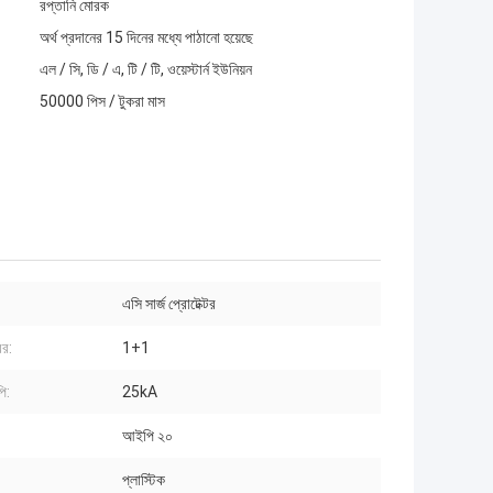
রপ্তানি মোরক
অর্থ প্রদানের 15 দিনের মধ্যে পাঠানো হয়েছে
এল / সি, ডি / এ, টি / টি, ওয়েস্টার্ন ইউনিয়ন
50000 পিস / টুকরা মাস
এসি সার্জ প্রোটেক্টর
বর:
1+1
ি:
25kA
আইপি ২০
প্লাস্টিক