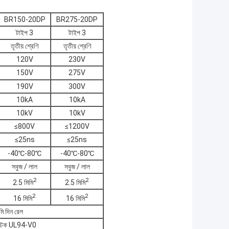
BR150-20DP
BR275-20DP
টাইপ 3
টাইপ 3
তৃতীয় শ্রেণি
তৃতীয় শ্রেণি
120V
230V
150V
275V
190V
300V
10kA
10kA
10kV
10kV
≤800V
≤1200V
≤25ns
≤25ns
-40℃-80℃
-40℃-80℃
সবুজ / লাল
সবুজ / লাল
2
2
2.5 মিমি
2.5 মিমি
2
2
16 মিমি
16 মিমি
ি দিন রেল
াস্টিক UL94-V0