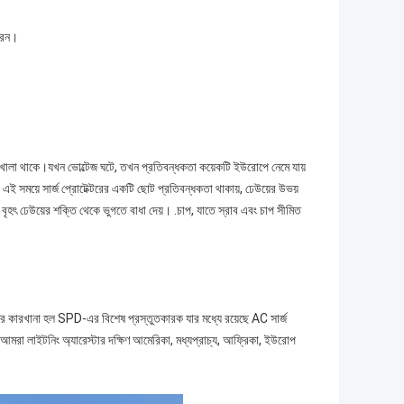
ারেন।
েকার খোলা থাকে।যখন ভোল্টেজ ঘটে, তখন প্রতিবন্ধকতা কয়েকটি ইউরোপে নেমে যায়
, এই সময়ে সার্জ প্রোটেক্টরের একটি ছোট প্রতিবন্ধকতা থাকায়, ঢেউয়ের উভয়
ে বৃহৎ ঢেউয়ের শক্তি থেকে ভুগতে বাধা দেয়। .চাপ, যাতে স্রাব এবং চাপ সীমিত
র কারখানা হল SPD-এর বিশেষ প্রস্তুতকারক যার মধ্যে রয়েছে AC সার্জ
ি। আমরা লাইটনিং অ্যারেস্টার দক্ষিণ আমেরিকা, মধ্যপ্রাচ্য, আফ্রিকা, ইউরোপ