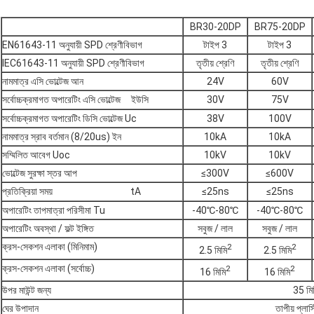
BR30-20DP
BR75-20DP
EN61643-11 অনুযায়ী SPD শ্রেণীবিভাগ
টাইপ 3
টাইপ 3
IEC61643-11 অনুযায়ী SPD শ্রেণীবিভাগ
তৃতীয় শ্রেণি
তৃতীয় শ্রেণি
নামমাত্র এসি ভোল্টেজ আন
24V
60V
সর্বোচ্চক্রমাগত অপারেটিং এসি ভোল্টেজ
ইউসি
30V
75V
সর্বোচ্চক্রমাগত অপারেটিং ডিসি ভোল্টেজ Uc
38V
100V
নামমাত্র স্রাব বর্তমান (8/20us) ইন
10kA
10kA
সম্মিলিত আবেগ Uoc
10kV
10kV
ভোল্টেজ সুরক্ষা স্তর আপ
≤300V
≤600V
প্রতিক্রিয়া সময়
tA
≤25ns
≤25ns
অপারেটিং তাপমাত্রা পরিসীমা Tu
-40℃-80℃
-40℃-80℃
অপারেটিং অবস্থা / ফল্ট ইঙ্গিত
সবুজ / লাল
সবুজ / লাল
ক্রস-সেকশন এলাকা (মিনিমাম)
2
2
2.5 মিমি
2.5 মিমি
ক্রস-সেকশন এলাকা (সর্বোচ্চ)
2
2
16 মিমি
16 মিমি
উপর মাউন্ট জন্য
35 মিম
ঘের উপাদান
তাপীয় প্ল