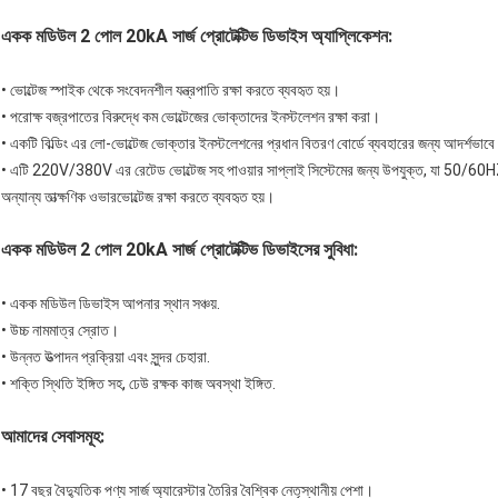
একক মডিউল 2 পোল 20kA সার্জ প্রোটেক্টিভ ডিভাইস অ্যাপ্লিকেশন:
• ভোল্টেজ স্পাইক থেকে সংবেদনশীল যন্ত্রপাতি রক্ষা করতে ব্যবহৃত হয়।
• পরোক্ষ বজ্রপাতের বিরুদ্ধে কম ভোল্টেজের ভোক্তাদের ইনস্টলেশন রক্ষা করা।
• একটি বিল্ডিং এর লো-ভোল্টেজ ভোক্তার ইনস্টলেশনের প্রধান বিতরণ বোর্ডে ব্যবহারের জন্য আদর্শভাব
• এটি 220V/380V এর রেটেড ভোল্টেজ সহ পাওয়ার সাপ্লাই সিস্টেমের জন্য উপযুক্ত, যা 50/60HZ 
অন্যান্য তাত্ক্ষণিক ওভারভোল্টেজ রক্ষা করতে ব্যবহৃত হয়।
একক মডিউল 2 পোল 20kA সার্জ প্রোটেক্টিভ ডিভাইসের সুবিধা:
• একক মডিউল ডিভাইস আপনার স্থান সঞ্চয়.
• উচ্চ নামমাত্র স্রোত।
• উন্নত উত্পাদন প্রক্রিয়া এবং সুন্দর চেহারা.
• শক্তি স্থিতি ইঙ্গিত সহ, ঢেউ রক্ষক কাজ অবস্থা ইঙ্গিত.
আমাদের সেবাসমূহ:
• 17 বছর বৈদ্যুতিক পণ্য সার্জ অ্যারেস্টার তৈরির বৈশ্বিক নেতৃস্থানীয় পেশা।