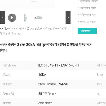
প্যাকেজিং বিবরণ:
ডেলিভারি সময়:
পরিশোধের শর্ত:
যোগানের ক্ষমতা:
বড় ইমেজ :
একক মডিউল 2 মেরু 20kA সার্জ সুরক্ষা ডিভাইস টাইপ
যোগাযোগ
3 উইন্ডো ইঙ্গিত সঙ্গে
একক মডিউল 2 মেরু 20kA সার্জ সুরক্ষা ডিভাইস টাইপ 3 উইন্ডো ইঙ্গিত সঙ্গে
বিবরণ
পরীক্ষার মান:
IEC 61643-11 / EN61643-11
জাতিসংঘ
ভিতরে:
10KA
Uoc:
উপাদান:
তাপীয় প্লাস্টিক UL94-V0
টিএ:
উপর মাউন্ট:
35 মিমি দিন রেল
তু:
মডিউল:
একক মডিউল
পোল নং: