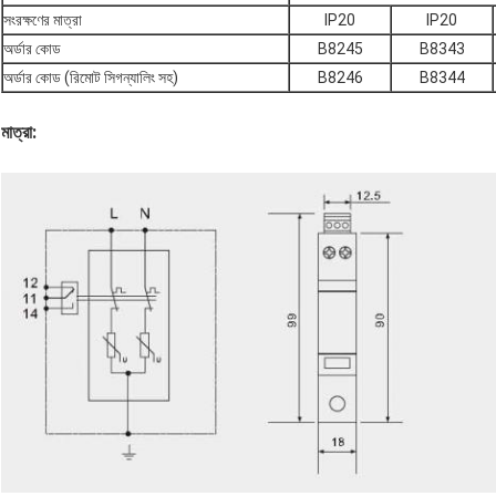
সংরক্ষণের মাত্রা
IP20
IP20
অর্ডার কোড
B8245
B8343
অর্ডার কোড (রিমোট সিগন্যালিং সহ)
B8246
B8344
মাত্রা: