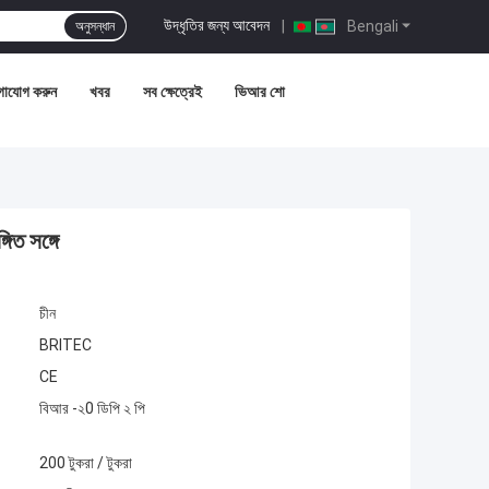
উদ্ধৃতির জন্য আবেদন
|
Bengali
অনুসন্ধান
গাযোগ করুন
খবর
সব ক্ষেত্রেই
ভিআর শো
িত সঙ্গে
চীন
BRITEC
CE
বিআর -২0 ডিপি ২ পি
200 টুকরা / টুকরা