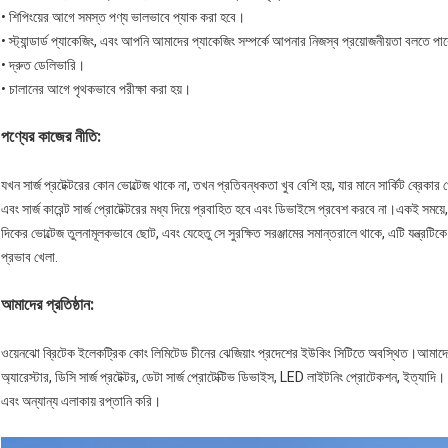
• শিপিংয়ের আগে সমস্ত পণ্য ভালভাবে প্যাক করা হবে।
• স্ট্যান্ডার্ড প্যাকেজিং, এবং আপনি আমাদের প্যাকেজিং সম্পর্কে আপনার নিজস্ব প্রয়োজনীয়তা বলতে প
• দ্রুত ডেলিভারি।
• চালানের আগে পৃথকভাবে পরীক্ষা করা হয়।
পণ্যের কাজের নীতি:
যখন সার্জ প্রটেক্টরের কোন ভোল্টেজ থাকে না, তখন প্রতিবন্ধকতা খুব বেশি হয়, যার মানে সার্কিট ব্র
এবং সার্জ কারেন্ট সার্জ প্রোটেক্টরের মধ্য দিয়ে প্রবাহিত হবে এবং ডিভাইসে প্রবেশ করবে না।একই সময়ে
দিকের ভোল্টেজ তুলনামূলকভাবে ছোট, এবং যেহেতু সে সুরক্ষিত সরঞ্জামের সমান্তরালে থাকে, এটি যন্ত্রটিক
প্রভাব খেলা.
আমাদের প্রতিষ্ঠান:
ওয়েনঝো ব্রিটেক ইলেকট্রিক কোং লিমিটেড চীনের ঝেজিয়াং প্রদেশের ইউকিং সিটিতে অবস্থিত।আমাদে
অ্যারেস্টার, ডিসি সার্জ প্রটেক্টর, ডেটা সার্জ প্রোটেক্টিভ ডিভাইস, LED লাইটনিং প্রোটেকশন, ইত্যাদ
এবং অন্যান্য এলাকায় রপ্তানি করি।