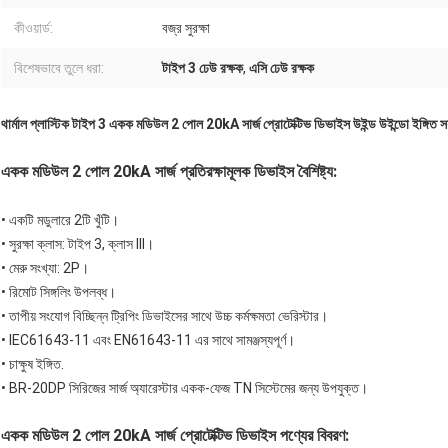
কীওয়ার্ড:
বজ্র সুরক্ষা
বিশেষভাবে তুলে ধরা:
টাইপ 3 ঢেউ রক্ষক
,
এসি ঢেউ রক্ষক
থার্মাল প্লাস্টিক টাইপ 3 একক মডিউল 2 পোল 20kA সার্জ প্রোটেক্টিভ ডিভাইস উইন্ড উইন্ডো ইঙ্গিত 
একক মডিউল 2 পোল 20kA সার্জ প্রতিরক্ষামূলক ডিভাইস বৈশিষ্ট্য:
• একটি মডুলারে 2টি খুঁটি।
• সুরক্ষা ক্লাস: টাইপ 3, ক্লাস III।
• মেরু সংখ্যা: 2P।
• রিমোট সিঙ্গলিং উপলব্ধ।
• তাপীয় সংযোগ বিচ্ছিন্ন ট্রিপিং ডিভাইসের সাথে উচ্চ কর্মক্ষমতা ভেরিস্টার।
• IEC61643-11 এবং EN61643-11 এর সাথে সামঞ্জস্যপূর্ণ।
• চাক্ষুষ ইঙ্গিত.
• BR-20DP সিরিজের সার্জ অ্যারেস্টার একক-ফেজ TN সিস্টেমের জন্য উপযুক্ত।
একক মডিউল 2 পোল 20kA সার্জ প্রোটেক্টিভ ডিভাইস পণ্যের বিবরণ: