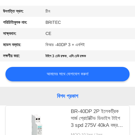
নিয়ন্ত্রণ
উৎপত্তি স্থল:
চীন
আমাদের
পরিচিতিমুলক নাম:
BRITEC
সাথে
সাক্ষ্যদান:
CE
যোগাযোগ
মডেল নম্বার:
বিআর -40DP 3 + এনপিই
করুন
লক্ষণীয় করা:
,
টাইপ 3 ঢেউ রক্ষক
এসি ঢেউ রক্ষক
খবর
আমাদের সাথে যোগাযোগ করুন!
সব
বিশদ প্রকাশ
ক্ষেত্রেই
BR-40DP 2P ইলেকট্রিক
সার্জ প্রোটেক্টিভ ডিভাইস টাইপ
VR
3 spd 275V 40kA বজ্র
SHOW
সুরক্ষা
MOQ:10 টুকরা / টুকরা