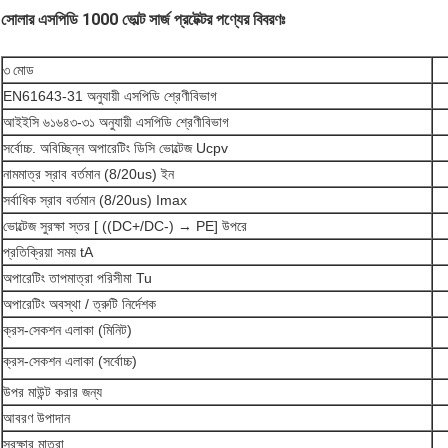
সোলার এসপিডি 1000 ভোল্ট সার্জ প্রটেক্টর পণ্যের বিবরণঃ
৩ মোড
EN61643-31 অনুযায়ী এসপিডি শ্রেণীবিভাগ
আইইসি ৬১৬৪৩-৩১ অনুযায়ী এসপিডি শ্রেণীবিভাগ
সর্বোচ্চ. অবিচ্ছিন্ন অপারেটিং ডিসি ভোল্টেজ Ucpv
নামমাত্র স্রাব বর্তমান (8/20us) ইন
সর্বাধিক স্রাব বর্তমান (8/20us) Imax
ভোল্টেজ সুরক্ষা স্তর [ ((DC+/DC-) → PE] উপরে
প্রতিক্রিয়া সময় tA
অপারেটিং তাপমাত্রা পরিসীমা Tu
অপারেটিং অবস্থা / ত্রুটি নির্দেশক
ক্রস-সেকশন এলাকা (মিনিট)
ক্রস-সেকশন এলাকা (সর্বোচ্চ)
উপর মাউন্ট করার জন্য
আবরণ উপাদান
সুরক্ষার মাত্রা