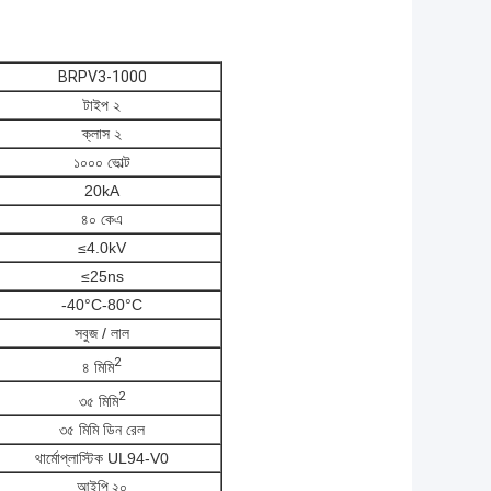
BRPV3-1000
টাইপ ২
ক্লাস ২
১০০০ ভোল্ট
20kA
৪০ কেএ
≤4.0kV
≤25ns
-40°C-80°C
সবুজ / লাল
2
৪ মিমি
2
৩৫ মিমি
৩৫ মিমি ডিন রেল
থার্মোপ্লাস্টিক UL94-V0
আইপি ২০