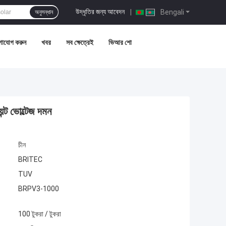
উদ্ধৃতির জন্য আবেদন
|
Bengali
অনুসন্ধান
গাযোগ করুন
খবর
সব ক্ষেত্রেই
ভিআর শো
েন্ট ভোল্টেজ দমন
চীন
BRITEC
TUV
BRPV3-1000
100 টুকরা / টুকরা