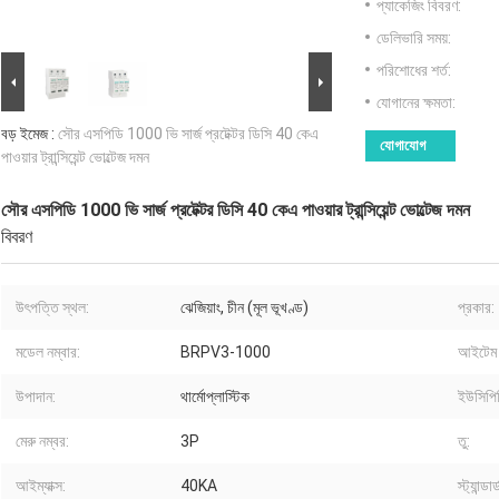
প্যাকেজিং বিবরণ:
ডেলিভারি সময়:
পরিশোধের শর্ত:
যোগানের ক্ষমতা:
বড় ইমেজ :
সৌর এসপিডি 1000 ভি সার্জ প্রটেক্টর ডিসি 40 কেএ
যোগাযোগ
পাওয়ার ট্রান্সিয়েন্ট ভোল্টেজ দমন
সৌর এসপিডি 1000 ভি সার্জ প্রটেক্টর ডিসি 40 কেএ পাওয়ার ট্রান্সিয়েন্ট ভোল্টেজ দমন
বিবরণ
উৎপত্তি স্থল:
ঝেজিয়াং, চীন (মূল ভূখণ্ড)
প্রকার:
মডেল নম্বার:
BRPV3-1000
আইটেম 
উপাদান:
থার্মোপ্লাস্টিক
ইউসিপি
মেরু নম্বর:
3P
তু:
আইম্যাক্স:
40KA
স্ট্যান্ডার্