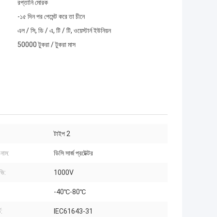
রপ্তানি মোরক
-১৫ দিন পর পেমেন্ট করে তা চীনে
এল / সি, ডি / এ, টি / টি, ওয়েস্টার্ন ইউনিয়ন
50000 টুকরা / টুকরা মাস
টাইপ 2
নাম:
ডিসি সার্জ প্রটেক্টর
ভি:
1000V
-40℃-80℃
ড:
IEC61643-31