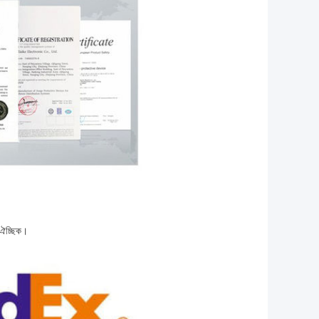
ও ঐচ্ছিক।