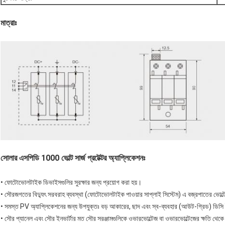
মাত্রাঃ
সোলার এসপিডি 1000 ভোল্ট সার্জ প্রটেক্টর অ্যাপ্লিকেশনঃ
• ফোটোভোলটাইক ডিভাইসগুলির সুরক্ষার জন্য প্রয়োগ করা হয়।
• সৌরজগতের বিদ্যুৎ সরবরাহ ব্যবস্থা (ফোটোভোলটাইক পাওয়ার সাপ্লাই সিস্টেম) এ বজ্রপাতের ভোল্টেজ
• সমস্ত PV অ্যাপ্লিকেশনের জন্য উপযুক্তঃ বড় আকারের, ছাদ এবং স্ব-ব্যবহার (আউট-গ্রিড) ডিস
• সৌর প্যানেল এবং সৌর ইনভার্টার মত সৌর সরঞ্জামগুলিকে ওভারভোল্টেজ বা ওভারভোল্টেজের ক্ষতি থেকে