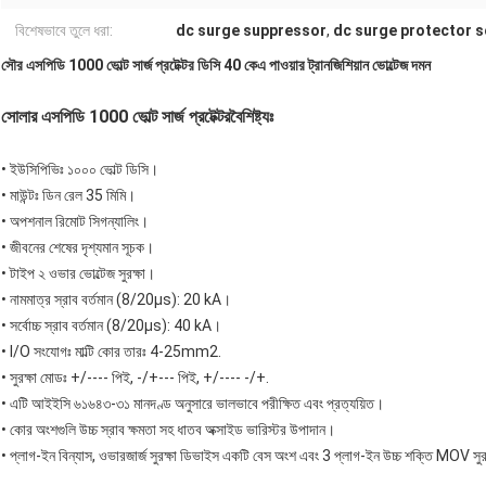
বিশেষভাবে তুলে ধরা:
dc surge suppressor
,
dc surge protector s
সৌর এসপিডি 1000 ভোল্ট সার্জ প্রটেক্টর ডিসি 40 কেএ পাওয়ার ট্রানজিশিয়ান ভোল্টেজ দমন
সোলার এসপিডি 1000 ভোল্ট সার্জ প্রটেক্টর
বৈশিষ্ট্যঃ
• ইউসিপিভিঃ ১০০০ ভোল্ট ডিসি।
• মাউন্টঃ ডিন রেল 35 মিমি।
• অপশনাল রিমোট সিগন্যালিং।
• জীবনের শেষের দৃশ্যমান সূচক।
• টাইপ ২ ওভার ভোল্টেজ সুরক্ষা।
• নামমাত্র স্রাব বর্তমান (8/20μs): 20 kA।
• সর্বোচ্চ স্রাব বর্তমান (8/20μs): 40 kA।
• I/O সংযোগঃ মাল্টি কোর তারঃ 4-25mm2.
• সুরক্ষা মোডঃ +/---- পিই, -/+--- পিই, +/---- -/+.
• এটি আইইসি ৬১৬৪৩-৩১ মানদণ্ড অনুসারে ভালভাবে পরীক্ষিত এবং প্রত্যয়িত।
• কোর অংশগুলি উচ্চ স্রাব ক্ষমতা সহ ধাতব অক্সাইড ভারিস্টর উপাদান।
• প্লাগ-ইন বিন্যাস, ওভারজার্জ সুরক্ষা ডিভাইস একটি বেস অংশ এবং 3 প্লাগ-ইন উচ্চ শক্তি MOV সু