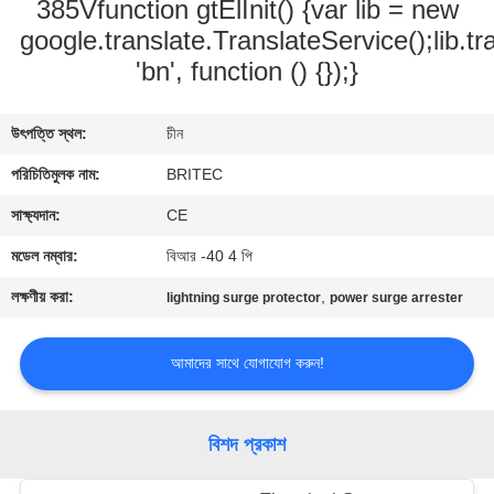
385Vfunction gtElInit() {var lib = new
নিয়ন্ত্রণ
google.translate.TranslateService();lib.tr
'bn', function () {});}
আমাদের
সাথে
উৎপত্তি স্থল:
চীন
যোগাযোগ
পরিচিতিমুলক নাম:
BRITEC
করুন
সাক্ষ্যদান:
CE
মডেল নম্বার:
বিআর -40 4 পি
খবর
লক্ষণীয় করা:
,
lightning surge protector
power surge arrester
সব
আমাদের সাথে যোগাযোগ করুন!
ক্ষেত্রেই
VR
বিশদ প্রকাশ
SHOW