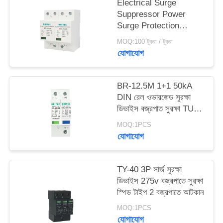
Electrical Surge
Suppressor Power
সাইট
Surge Protection
Device 385v SPD
ম্যাপ
MOQ:100 টুকরা / টুকরা
25KA IEC -
যোগাযোগ
61643function gtElInit()
{var lib = new
গোপনীয়তা
google.translate.TranslateSer
BR-12.5M 1+1 50kA
নীতি
'bn', function () {});}
DIN রেল ওভারজেড সুরক্ষা
ডিভাইস বজ্রপাত সুরক্ষা TUV
অনুমোদন spd
MOQ:1PCS
যোগাযোগ
TY-40 3P সার্জ সুরক্ষা
ডিভাইস 275v বজ্রপাতে সুরক্ষা
স্পিড টাইপ 2 বজ্রপাতে আটকান
MOQ:1PCS
যোগাযোগ