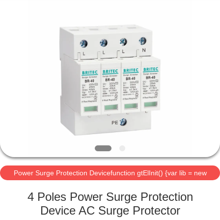
Britec
Electric
Co.,
Ltd..
All
Rights
Reserved.
বাড়ি
পণ্য
আমাদের
সম্পর্কে
কারখানা
Power Surge Protection Devicefunction gtElInit() {var lib = new
ভ্রমণ
google.translate.TranslateService();
4 Poles Power Surge Protection
মান
Device AC Surge Protector