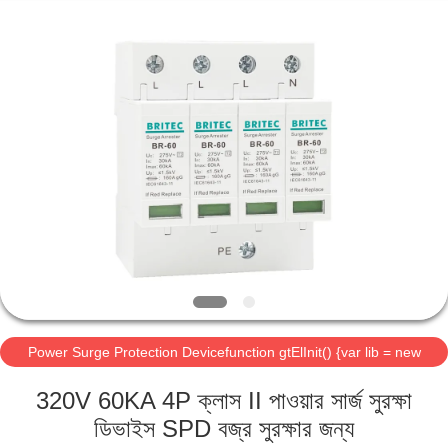
Britec
Electric
Co.,
Ltd..
All
Rights
Reserved.
বাড়ি
পণ্য
আমাদের
সম্পর্কে
কারখানা
Power Surge Protection Devicefunction gtElInit() {var lib = new
ভ্রমণ
google.translate.TranslateService();
320V 60KA 4P ক্লাস II পাওয়ার সার্জ সুরক্ষা
মান
ডিভাইস SPD বজ্র সুরক্ষার জন্য