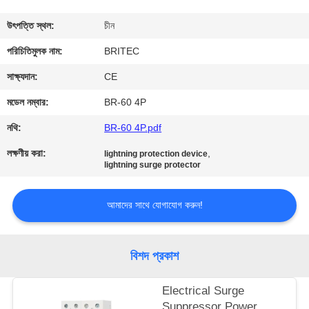
নিয়ন্ত্রণ
উৎপত্তি স্থল:
চীন
আমাদের
পরিচিতিমুলক নাম:
BRITEC
সাথে
সাক্ষ্যদান:
CE
যোগাযোগ
মডেল নম্বার:
BR-60 4P
করুন
নথি:
BR-60 4P.pdf
লক্ষণীয় করা:
,
lightning protection device
খবর
lightning surge protector
আমাদের সাথে যোগাযোগ করুন!
সব
ক্ষেত্রেই
বিশদ প্রকাশ
VR
Electrical Surge
SHOW
Suppressor Power