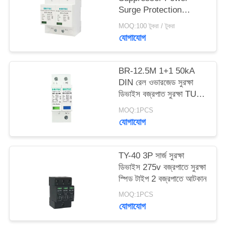
Surge Protection
Device 385v SPD
SITEMAP
MOQ:100 টুকরা / টুকরা
25KA IEC -
যোগাযোগ
61643function gtElInit()
গোপনীয়তা
{var lib = new
google.translate.TranslateSer
BR-12.5M 1+1 50kA
নীতি
'bn', function () {});}
DIN রেল ওভারজেড সুরক্ষা
ডিভাইস বজ্রপাত সুরক্ষা TUV
অনুমোদন spd
MOQ:1PCS
যোগাযোগ
TY-40 3P সার্জ সুরক্ষা
ডিভাইস 275v বজ্রপাতে সুরক্ষা
স্পিড টাইপ 2 বজ্রপাতে আটকান
MOQ:1PCS
যোগাযোগ