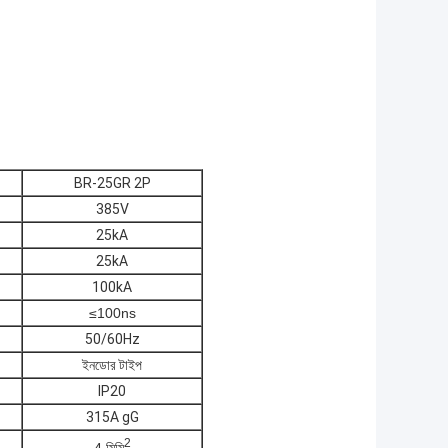
BR-25GR 2P
385V
25kA
25kA
100kA
≤100ns
50/60Hz
ইনডোর টাইপ
IP20
315A gG
2
4 মিমি