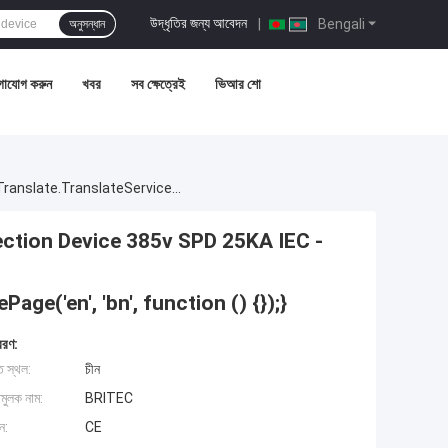
উদ্ধৃতির জন্য আবেদন
|
Bengali
অনুসন্ধান
গাযোগ করুন
খবর
সব ক্ষেত্রেই
ভিআর শো
Electrical Surge Suppressor Power Surge Protection Device 385v SPD 25KA IEC - 61643function GtElInit() {var Lib = New Google.translate.TranslateService();lib.translatePage('en', 'bn', Function () {});}
ection Device 385v SPD 25KA IEC -
age('en', 'bn', function () {});}
বরণ:
ি স্থল:
চীন
মুলক নাম:
BRITEC
ান:
CE