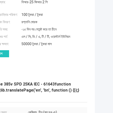
্বার:
বিআর-25 জিআর 2 পি
 চাহিদার পরিমাণ:
100 টুকরা / টুকরা
িং বিবরণ:
রপ্তানি মোরক
ি সময়:
-১৫ দিন পর পেমেন্ট করে তা চীনে
র শর্ত:
এল / সি, ডি / এ, টি / টি, ওয়েস্টার্ন ইউনিয়ন
 ক্ষমতা:
50000 টুকরা / টুকরা মাস
োগ
ce 385v SPD 25KA IEC - 61643function
b.translatePage('en', 'bn', function () {});}
 স্থল:
ঝেজিয়াং, চীন (মূল ভূখণ্ড)