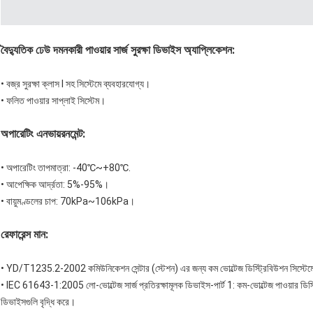
বৈদ্যুতিক ঢেউ দমনকারী পাওয়ার সার্জ সুরক্ষা ডিভাইস অ্যাপ্লিকেশন:
• বজ্র সুরক্ষা ক্লাস I সহ সিস্টেমে ব্যবহারযোগ্য।
•
ফলিত পাওয়ার সাপ্লাই সিস্টেম।
অপারেটিং এনভায়রনমেন্ট:
•
অপারেটিং তাপমাত্রা: -40℃~+80℃.
•
আপেক্ষিক আর্দ্রতা: 5%-95%।
•
বায়ুমণ্ডলের চাপ: 70kPa~106kPa।
রেফারেন্স মান:
• YD/T1235.2-2002 কমিউনিকেশন সেন্টার (স্টেশন) এর জন্য কম ভোল্টেজ ডিস্ট্রিবিউশন সিস্টেমে প্
• IEC 61643-1:2005 লো-ভোল্টেজ সার্জ প্রতিরক্ষামূলক ডিভাইস-পার্ট 1: কম-ভোল্টেজ পাওয়ার ডিস্ট্র
ডিভাইসগুলি বৃদ্ধি করে।