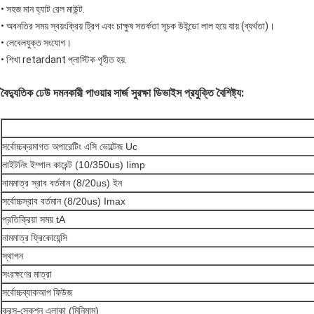
•
সহজ মান হ্যাট রেল মাউন্ট.
•
অবনতির সময় স্বয়ংক্রিয় ট্রিপ এবং চাক্ষুষ সতর্কতা সূচক উইন্ডো লাল হয়ে যায় (ব্যর্থতা)।
•
লেবেলযুক্ত সংযোগ।
•
শিখা retardant প্লাস্টিক গৃহীত হয়.
বৈদ্যুতিক ঢেউ দমনকারী পাওয়ার সার্জ সুরক্ষা ডিভাইস প্রযুক্তি বৈশিষ্ট্য:
সর্বোচ্চক্রমাগত অপারেটিং এসি ভোল্টেজ Uc
লাইটনিং ইম্পাল কারেন্ট (10/350us) Iimp
নামমাত্র স্রাব বর্তমান (8/20us) ইন
সর্বোচ্চস্রাব বর্তমান (8/20us) Imax
প্রতিক্রিয়া সময় tA
নামমাত্র ফ্রিকোয়েন্সি
স্থাপন
সংরক্ষণের মাত্রা
সর্বোচ্চব্যাকআপ ফিউজ
ক্রস-সেকশন এলাকা (মিনিমাম)