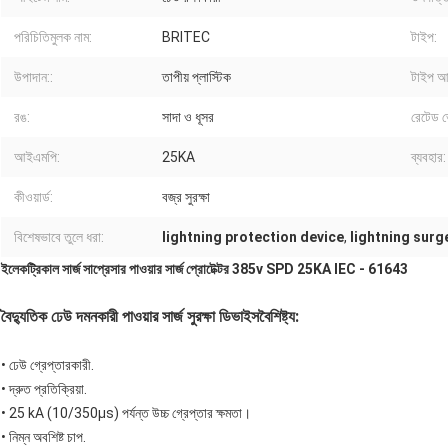
পরিচিতিমুলক নাম:
BRITEC
টাইপ:
উপাদান::
তাপীয় প্লাস্টিক
টাইপ আ
রঙ:
সাদা ও ধূসর
রেটেড ভ
আইএমপি:
25KA
ব্যবহার:
কীওয়ার্ড:
বজ্র সুরক্ষা
বিশেষভাবে তুলে ধরা:
lightning protection device
,
lightning surg
ইলেকট্রিকাল সার্জ সাপ্রেসার পাওয়ার সার্জ প্রোটেক্টর 385v SPD 25KA IEC - 61643
বৈদ্যুতিক ঢেউ দমনকারী পাওয়ার সার্জ সুরক্ষা ডিভাইস
বৈশিষ্ট্য:
• ঢেউ গ্রেপ্তারকারী.
•
দ্রুত প্রতিক্রিয়া.
•
25 kA (10/350μs) পর্যন্ত উচ্চ গ্রেপ্তার ক্ষমতা।
•
নিম্ন অবশিষ্ট চাপ.