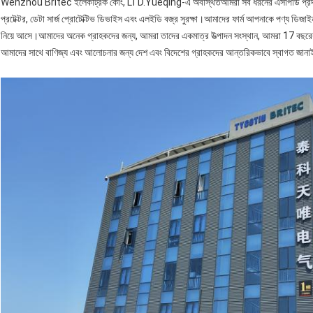
Wenzhou Britec ইলেকট্রিক কোং, LTD.Yueqing-এ অবস্থিতআমরা সব ধরনের এসপিডি প্রদান করি যার 
প্রটেক্টর, ডেটা সার্জ প্রোটেক্টিভ ডিভাইস এবং এলইডি বজ্র সুরক্ষা।আমাদের ফার্ম আপনাকে পণ্য ডিজাইন,
নিয়ে আসে।আমাদের অনেক গ্রাহকদের জন্য, আমরা তাদের একমাত্র উত্পাদন সংস্থান, আমরা 17 বছরেরও 
আমাদের সাথে বাণিজ্য এবং আলোচনার জন্য দেশ এবং বিদেশের গ্রাহকদের আন্তরিকভাবে স্বাগত জান