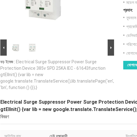
মডেল নম
প্রদান:
ন্যূনতম
প্যাকেজ
ডেলিভার
পরিশোধে
যোগানের
বড় ইমেজ :
Electrical Surge Suppressor Power Surge
যোগায
Protection Device 385v SPD 25KA IEC - 61643function
gtElInit() {var lib = new
google.translate.TranslateService();lib.translatePage('en',
'bn', function () {});}
Electrical Surge Suppressor Power Surge Protection Devi
gtElInit() {var lib = new google.translate.TranslateService();li
বিবরণ
আইটেম নাম:
ঢেউ রক্ষাকারী
উৎপত্তি