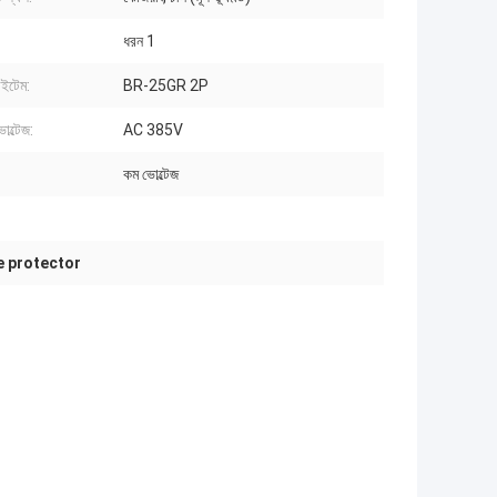
ধরন 1
ইটেম:
BR-25GR 2P
োল্টেজ:
AC 385V
কম ভোল্টেজ
e protector