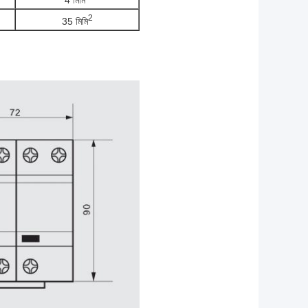
2
35 মিমি