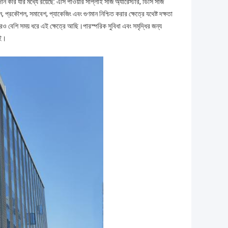
মধ্যে রয়েছে: এসি পাওয়ার সাপ্লাই সার্জ অ্যারেস্টার, ডিসি সার্জ
 প্রকৌশল, সমাবেশ, প্যাকেজিং এবং গুণমান নিশ্চিত করার ক্ষেত্রে যথেষ্ট দক্ষতা
বেশি সময় ধরে এই ক্ষেত্রে আছি।পারস্পরিক সুবিধা এবং সমৃদ্ধির জন্য
াই।