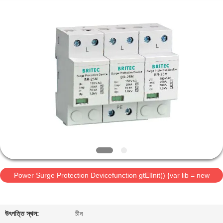
Britec
Electric
Co.,
Ltd..
All
Rights
Reserved.
বাড়ি
পণ্য
আমাদের
সম্পর্কে
কারখানা
Power Surge Protection Devicefunction gtElInit() {var lib = new
ভ্রমণ
google.translate.TranslateService();
মান
উৎপত্তি স্থল:
চীন