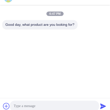
সার্জ সুরক্ষা ডিভাইস
টাইপ 1 সার্জ সুরক্ষা ডিভাইস
6:47 PM
টাইপ 2 সার্জ সুরক্ষা ডিভাইস
সার্জ সুরক্ষা ডিভাইস টাইপ 3
Good day, what product are you looking for?
টি 1 + টি 2 সার্জ অ্যারেস্টার
পিভি সার্জ অভিভাবক
বি + সি
Power Surge
Protection
Devicefunction
ডিসি সার্জ প্রোটেকশন
gtElInit() {var lib =
ডিভাইস
new
google.translate.TranslateService();
সাবস্ক্রাইব