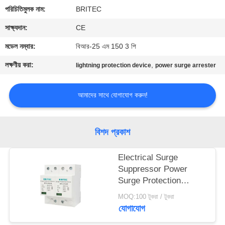
নিয়ন্ত্রণ
পরিচিতিমুলক নাম:
BRITEC
সাক্ষ্যদান:
CE
আমাদের
মডেল নম্বার:
বিআর-25 এম 150 3 পি
সাথে
লক্ষণীয় করা:
,
lightning protection device
power surge arrester
যোগাযোগ
করুন
আমাদের সাথে যোগাযোগ করুন!
খবর
বিশদ প্রকাশ
সব
Electrical Surge
ক্ষেত্রেই
Suppressor Power
Surge Protection
Device 385v SPD
MOQ:100 টুকরা / টুকরা
VR
25KA IEC -
যোগাযোগ
61643function gtElInit()
SHOW