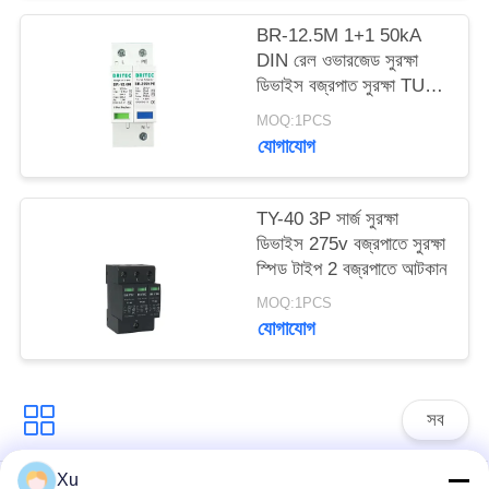
{var lib = new
google.translate.TranslateSer
BR-12.5M 1+1 50kA
সাইট
'bn', function () {});}
DIN রেল ওভারজেড সুরক্ষা
ডিভাইস বজ্রপাত সুরক্ষা TUV
ম্যাপ
অনুমোদন spd
MOQ:1PCS
যোগাযোগ
গোপনীয়তা
নীতি
TY-40 3P সার্জ সুরক্ষা
ডিভাইস 275v বজ্রপাতে সুরক্ষা
স্পিড টাইপ 2 বজ্রপাতে আটকান
MOQ:1PCS
যোগাযোগ
সব
Xu