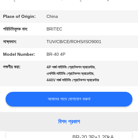
মান
Place of Origin:
China
নিয়ন্ত্রণ
পরিচিতিমুলক নাম:
BRITEC
সাক্ষ্যদান:
TUV/CB/CE/ROHS/ISO9001
আমাদের
Model Number:
BR-40 4P
সাথে
লক্ষণীয় করা:
,
4P সার্জ লাইটনিং প্রোটেকশন অ্যারেস্টার
যোগাযোগ
,
এসপিডি লাইটনিং প্রোটেকশন অ্যারেস্টার
440V সার্জ লাইটনিং প্রোটেকশন অ্যারেস্টার
করুন
আমাদের সাথে যোগাযোগ করুন!
খবর
বিশদ প্রকাশ
সব
BR-20 3P+1 20kA