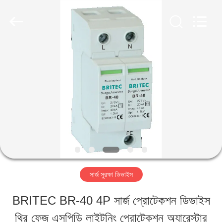
2026
Britec
Electric
Co.,
Ltd..
All
বাড়ি
Rights
Reserved.
পণ্য
আমাদের
সম্পর্কে
সার্জ সুরক্ষা ডিভাইস
কারখানা
BRITEC BR-40 4P সার্জ প্রোটেকশন ডিভাইস
ভ্রমণ
থ্রি ফেজ এসপিডি লাইটনিং প্রোটেকশন অ্যারেস্টার