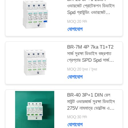
ক্ষেত্রেই
ওভারজেট প্রোটেকশন ডিভাইস
Spd গ্রাউন্ডিং ওভারজেট
প্রোটেকশন বজ্রপাত গ্রেপ্তার
MOQ:20 পিসি
বজ্রপাত সুরক্ষা তিন ফেজ পাওয়ার
VR
যোগাযোগ
ওভারজেট সুরক্ষা SPD
SHOW
প্রস্তুতকারক Spd ওভারজেট
সুরক্ষা ডিভাইস
BR-7M 4P 7ka T1+T2
সার্জ সুরক্ষা ডিভাইস বজ্রপাত
সাইট
গ্রেপ্তার SPD Spd সার্জ
সুরক্ষা ডিভাইস ইলেকট্রনিক্স
MOQ:20 টুকরা / টুকরা
ম্যাপ
সার্জ সুরক্ষা
যোগাযোগ
গোপনীয়তা
BR-40 3P+1 DIN রেল
মাউন্ট ওভারজার্জ সুরক্ষা ডিভাইস
নীতি
275V নামমাত্র ভোল্টেজ এবং
25ns এর কম প্রতিক্রিয়া সময়
MOQ:30 পিসি
সহ
যোগাযোগ