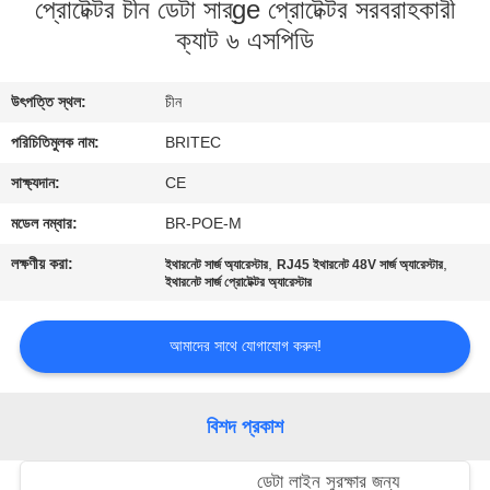
প্রোটেক্টর চীন ডেটা সার্ge প্রোটেক্টর সরবরাহকারী
নিয়ন্ত্রণ
ক্যাট ৬ এসপিডি
আমাদের
উৎপত্তি স্থল:
চীন
সাথে
পরিচিতিমুলক নাম:
BRITEC
যোগাযোগ
সাক্ষ্যদান:
CE
করুন
মডেল নম্বার:
BR-POE-M
খবর
লক্ষণীয় করা:
,
,
ইথারনেট সার্জ অ্যারেস্টার
RJ45 ইথারনেট 48V সার্জ অ্যারেস্টার
ইথারনেট সার্জ প্রোটেক্টর অ্যারেস্টার
সব
আমাদের সাথে যোগাযোগ করুন!
ক্ষেত্রেই
বিশদ প্রকাশ
VR
SHOW
ডেটা লাইন সুরক্ষার জন্য