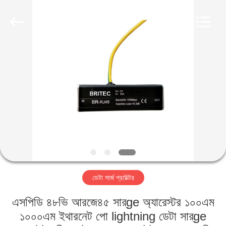
Britec
Electric
Co.,
Ltd..
All
Rights
Reserved.
বাড়ি
পণ্য
আমাদের
সম্পর্কে
কারখানা
ডেটা সার্জ প্রটেক্টর
ভ্রমণ
এসপিডি ৪৮ভি আরজে৪৫ সার্ge অ্যারেস্টর ১০০এম
মান
১০০০এম ইথারনেট পো lightning ডেটা সার্ge