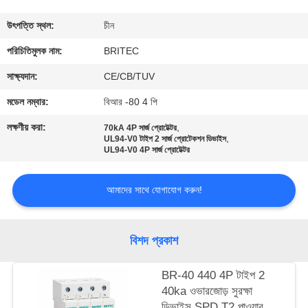
নিয়ন্ত্রণ
উৎপত্তি স্থল:
চীন
আমাদের
পরিচিতিমুলক নাম:
BRITEC
সাথে
সাক্ষ্যদান:
CE/CB/TUV
যোগাযোগ
মডেল নম্বার:
বিআর -80 4 পি
করুন
লক্ষণীয় করা:
,
70kA 4P সার্জ প্রোটেক্টর
,
UL94-V0 টাইপ 2 সার্জ প্রোটেকশন ডিভাইস
UL94-V0 4P সার্জ প্রোটেক্টর
খবর
আমাদের সাথে যোগাযোগ করুন!
সব
ক্ষেত্রেই
বিশদ প্রকাশ
VR
BR-40 440 4P টাইপ 2
40ka ওভারজোড় সুরক্ষা
SHOW
ডিভাইস SPD T2 পাওয়ার