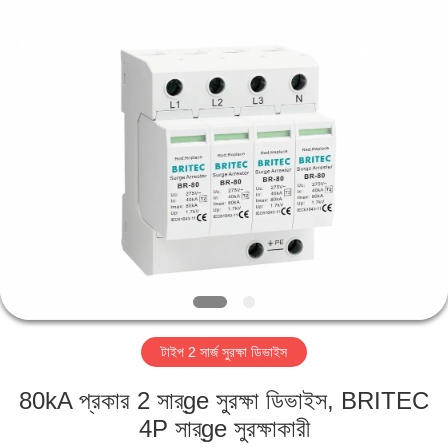
Britec
Electric
Co.,
Ltd..
All
Rights
Reserved.
বাড়ি
পণ্য
আমাদের
সম্পর্কে
কারখানা
টাইপ 2 সার্জ সুরক্ষা ডিভাইস
ভ্রমণ
80kA প্রকার 2 সার্ge সুরক্ষা ডিভাইস, BRITEC
মান
4P সার্ge সুরক্ষাকারী