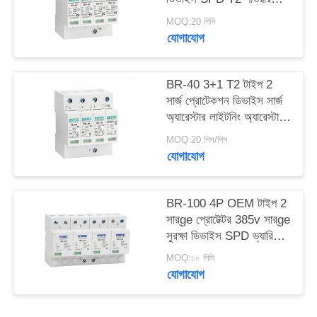
সুরক্ষা আটকান বজ্রপাত বজ্রপাত
MOQ:20 পিসি
সুরক্ষা এসি ওভারজোড় 440V
সাইট
যোগাযোগ
ওভারজোড় Arrester spd
ম্যাপ
টাইপ 2 ওভারজোড় সুরক্ষা
BR-40 3+1 T2 টাইপ 2
সার্জ প্রোটেকশন ডিভাইস সার্জ
গোপনীয়তা
অ্যারেস্টার লাইটনিং অ্যারেস্টার
নীতি
থান্ডার প্রোটেক্টর সার্জ
MOQ:20 পিস/পিস
অ্যাবজরবার এসপিডি এসি ডিসি
যোগাযোগ
সার্জ প্রোটেকশন এসপিডি সার্জ
প্রোটেক্টিভ ডিভাইস
BR-100 4P OEM টাইপ 2
সার্ge প্রোটেক্টর 385v সার্ge
সুরক্ষা ডিভাইস SPD ভ্যারিস্টর
আরেস্টার সার্ger প্রোctor
MOQ:১০ পিসি
100 ka
যোগাযোগ