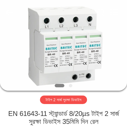
Britec
Electric
Co.,
Ltd..
All
Rights
Reserved.
বাড়ি
পণ্য
আমাদের
সম্পর্কে
কারখানা
টাইপ 2 সার্জ সুরক্ষা ডিভাইস
ভ্রমণ
EN 61643-11 স্ট্যান্ডার্ড 8/20µs টাইপ 2 সার্জ
মান
সুরক্ষা ডিভাইস 35মিমি দিন রেল