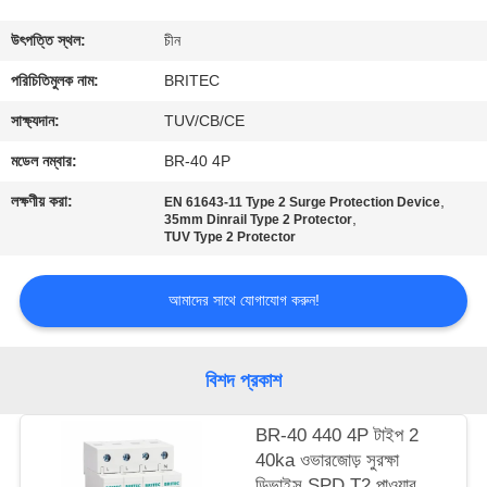
নিয়ন্ত্রণ
উৎপত্তি স্থল:
চীন
আমাদের
পরিচিতিমুলক নাম:
BRITEC
সাথে
সাক্ষ্যদান:
TUV/CB/CE
যোগাযোগ
মডেল নম্বার:
BR-40 4P
করুন
লক্ষণীয় করা:
,
EN 61643-11 Type 2 Surge Protection Device
,
35mm Dinrail Type 2 Protector
TUV Type 2 Protector
খবর
আমাদের সাথে যোগাযোগ করুন!
সব
ক্ষেত্রেই
বিশদ প্রকাশ
VR
BR-40 440 4P টাইপ 2
40ka ওভারজোড় সুরক্ষা
SHOW
ডিভাইস SPD T2 পাওয়ার