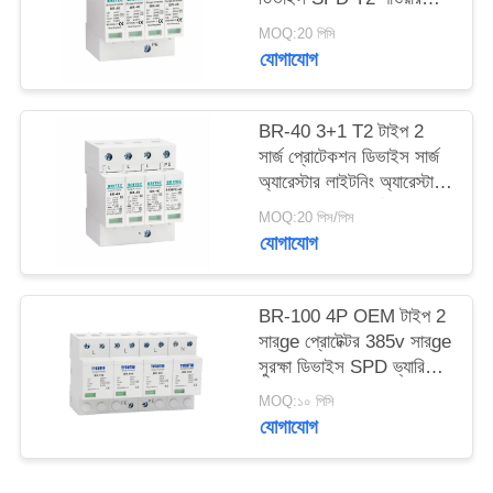
সুরক্ষা আটকান বজ্রপাত বজ্রপাত
MOQ:20 পিসি
সুরক্ষা এসি ওভারজোড় 440V
সাইট
যোগাযোগ
ওভারজোড় Arrester spd
ম্যাপ
টাইপ 2 ওভারজোড় সুরক্ষা
BR-40 3+1 T2 টাইপ 2
সার্জ প্রোটেকশন ডিভাইস সার্জ
গোপনীয়তা
অ্যারেস্টার লাইটনিং অ্যারেস্টার
নীতি
থান্ডার প্রোটেক্টর সার্জ
MOQ:20 পিস/পিস
অ্যাবজরবার এসপিডি এসি ডিসি
যোগাযোগ
সার্জ প্রোটেকশন এসপিডি সার্জ
প্রোটেক্টিভ ডিভাইস
BR-100 4P OEM টাইপ 2
সার্ge প্রোটেক্টর 385v সার্ge
সুরক্ষা ডিভাইস SPD ভ্যারিস্টর
আরেস্টার সার্ger প্রোctor
MOQ:১০ পিসি
100 ka
যোগাযোগ