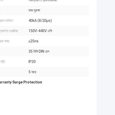
শন:
সমান্তরাল গ্রেফতারকারী
:
বাজ সুরক্ষা
স্রাব বর্তমান:
40kA (8/20μs)
 ক্রমাগত ভোল্টেজ:
150V-440V এসি
িয়া সময়:
≤25ns
35 মিমি DIN রেল
িগ্রী:
IP20
:
5 বছর
arranty Surge Protection