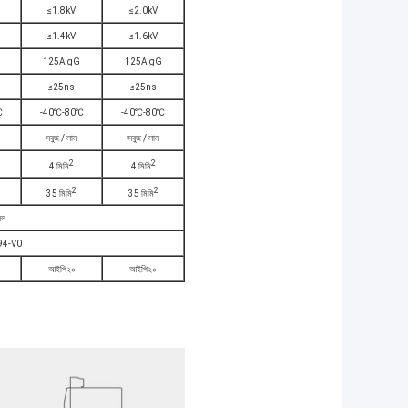
≤1.8kV
≤2.0kV
≤1.4kV
≤1.6kV
125A gG
125A gG
≤25ns
≤25ns
℃
-40℃-80℃
-40℃-80℃
সবুজ / লাল
সবুজ / লাল
2
2
4 মিমি
4 মিমি
2
2
35 মিমি
35 মিমি
েল
UL94-V0
আইপি২০
আইপি২০