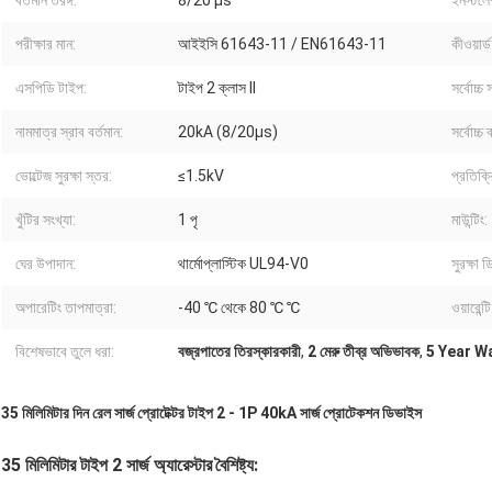
বর্তমান তরঙ্গ:
8/20 µs
ইনস্টলে
পরীক্ষার মান:
আইইসি 61643-11 / EN61643-11
কীওয়ার্ড
এসপিডি টাইপ:
টাইপ 2 ক্লাস II
সর্বোচ্চ 
নামমাত্র স্রাব বর্তমান:
20kA (8/20μs)
সর্বোচ্চ
ভোল্টেজ সুরক্ষা স্তর:
≤1.5kV
প্রতিক্র
খুঁটির সংখ্যা:
1 পৃ
মাউন্টিং:
ঘের উপাদান:
থার্মোপ্লাস্টিক UL94-V0
সুরক্ষা ড
অপারেটিং তাপমাত্রা:
-40 ℃ থেকে 80 ℃ ℃
ওয়ারেন্টি
বিশেষভাবে তুলে ধরা:
বজ্রপাতের তিরস্কারকারী
,
2 মেরু তীব্র অভিভাবক
,
5 Year W
35 মিলিমিটার দিন রেল সার্জ প্রোটেক্টর টাইপ 2 - 1P 40kA সার্জ প্রোটেকশন ডিভাইস
35 মিলিমিটার টাইপ 2 সার্জ অ্যারেস্টার
বৈশিষ্ট্য: