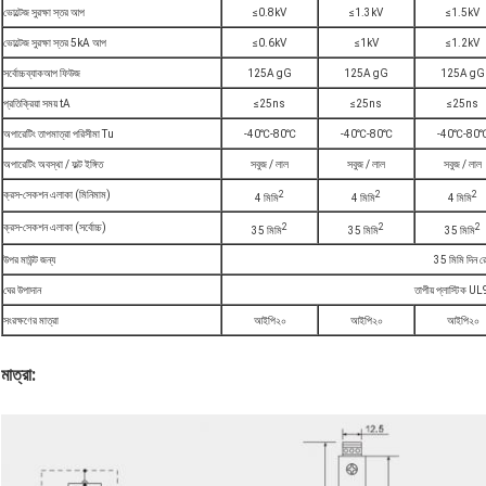
ভোল্টেজ সুরক্ষা স্তর আপ
≤0.8kV
≤1.3kV
≤1.5kV
ভোল্টেজ সুরক্ষা স্তর 5kA আপ
≤0.6kV
≤1kV
≤1.2kV
সর্বোচ্চব্যাকআপ ফিউজ
125A gG
125A gG
125A gG
প্রতিক্রিয়া সময় tA
≤25ns
≤25ns
≤25ns
অপারেটিং তাপমাত্রা পরিসীমা Tu
-40℃-80℃
-40℃-80℃
-40℃-80
অপারেটিং অবস্থা / ফল্ট ইঙ্গিত
সবুজ / লাল
সবুজ / লাল
সবুজ / লাল
2
2
2
ক্রস-সেকশন এলাকা (মিনিমাম)
4 মিমি
4 মিমি
4 মিমি
2
2
2
ক্রস-সেকশন এলাকা (সর্বোচ্চ)
35 মিমি
35 মিমি
35 মিমি
উপর মাউন্ট জন্য
35 মিমি দিন র
ঘের উপাদান
তাপীয় প্লাস্টিক 
সংরক্ষণের মাত্রা
আইপি২০
আইপি২০
আইপি২০
মাত্রা: