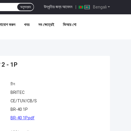
উদ্ধৃতির জন্য আবেদন
|
Bengali
অনুসন্ধান
গাযোগ করুন
খবর
সব ক্ষেত্রেই
ভিআর শো
ইপ 2 - 1P
চীন
BRITEC
CE/TUV/CB/S
BR-40 1P
BR-40 1P.pdf