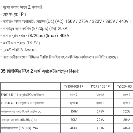
• সুরক্ষা ক্লাস: টাইপ 2, ক্লাস II।
• মেরু সংখ্যা: 1P।
• সর্বোচ্চএকটানা অপারেটিং ভোল্টেজ (Uc) (AC): 150V / 275V / 320V / 385V / 440V।
• নামমাত্র স্রাব বর্তমান (8/20μs) (ইন): 20kA।
• সর্বোচ্চস্রাব বর্তমান (8/20μs) (Imax): 40kA।
• একটি মেরু প্রস্থ: 18 মিমি।
• দূরবর্তী পরিচিতি: উপলব্ধ।
• এতে তাপীয় সংযোগ বিচ্ছিন্ন ট্রিপিং ডিভাইস সহ একটি উচ্চ কার্যক্ষমতার ভেরিস্টার রয়েছে।
35 মিলিমিটার টাইপ 2 সার্জ অ্যারেস্টার
পণ্যের বিবরণ:
TY150 40B 1P
TY275 40B 1P
TY320 40B 
EN61643-11 অনুযায়ী SPD শ্রেণীবিভাগ
টাইপ 2
টাইপ 2
টাইপ 2
IEC61643-11 অনুযায়ী SPD শ্রেণীবিভাগ
ক্লাস II
ক্লাস II
ক্লাস II
সর্বোচ্চক্রমাগত অপারেটিং এসি ভোল্টেজ Uc
150V
275V
320V
নামমাত্র স্রাব বর্তমান (8/20us) ইন
20kA
20kA
20kA
সর্বোচ্চস্রাব বর্তমান (8/20μs) Imax
40kA
40kA
40kA