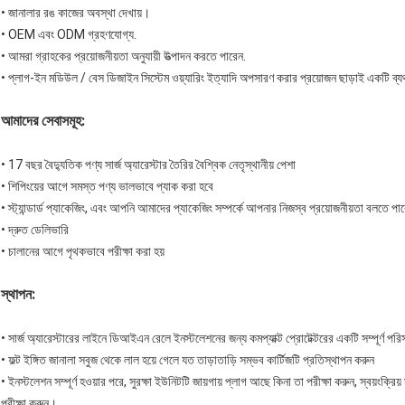
• জানালার রঙ কাজের অবস্থা দেখায়।
• OEM এবং ODM গ্রহণযোগ্য.
• আমরা গ্রাহকের প্রয়োজনীয়তা অনুযায়ী উত্পাদন করতে পারেন.
• প্লাগ-ইন মডিউল / বেস ডিজাইন সিস্টেম ওয়্যারিং ইত্যাদি অপসারণ করার প্রয়োজন ছাড়াই একটি ব্যর
আমাদের সেবাসমূহ:
• 17 বছর বৈদ্যুতিক পণ্য সার্জ অ্যারেস্টার তৈরির বৈশ্বিক নেতৃস্থানীয় পেশা
• শিপিংয়ের আগে সমস্ত পণ্য ভালভাবে প্যাক করা হবে
• স্ট্যান্ডার্ড প্যাকেজিং, এবং আপনি আমাদের প্যাকেজিং সম্পর্কে আপনার নিজস্ব প্রয়োজনীয়তা বলতে পা
• দ্রুত ডেলিভারি
• চালানের আগে পৃথকভাবে পরীক্ষা করা হয়
স্থাপন:
• সার্জ অ্যারেস্টারের লাইনে ডিআইএন রেলে ইনস্টলেশনের জন্য কমপ্যাক্ট প্রোটেক্টরের একটি সম্পূর্ণ পরি
• ফল্ট ইঙ্গিত জানালা সবুজ থেকে লাল হয়ে গেলে যত তাড়াতাড়ি সম্ভব কার্টিজটি প্রতিস্থাপন করুন
• ইনস্টলেশন সম্পূর্ণ হওয়ার পরে, সুরক্ষা ইউনিটটি জায়গায় প্লাগ আছে কিনা তা পরীক্ষা করুন, স্বয়ংক্র
পরীক্ষা করুন।