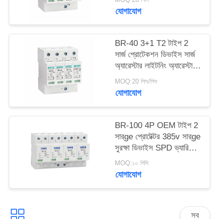
সুরক্ষা এসি ওভারজোড় 440V
যোগাযোগ
ওভারজোড় Arrester spd
সাইট
টাইপ 2 ওভারজোড় সুরক্ষা
ম্যাপ
BR-40 3+1 T2 টাইপ 2
সার্জ প্রোটেকশন ডিভাইস সার্জ
অ্যারেস্টার লাইটনিং অ্যারেস্টার
গোপনীয়তা
থান্ডার প্রোটেক্টর সার্জ
MOQ:20 পিস/পিস
নীতি
অ্যাবজরবার এসপিডি এসি ডিসি
যোগাযোগ
সার্জ প্রোটেকশন এসপিডি সার্জ
প্রোটেক্টিভ ডিভাইস
BR-100 4P OEM টাইপ 2
সার্ge প্রোটেক্টর 385v সার্ge
সুরক্ষা ডিভাইস SPD ভ্যারিস্টর
আরেস্টার সার্ger প্রোctor
MOQ:১০ পিসি
100 ka
যোগাযোগ
সব