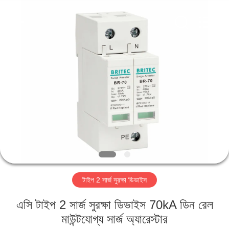
Britec
Electric
Co.,
Ltd..
All
Rights
Reserved.
বাড়ি
পণ্য
আমাদের
সম্পর্কে
কারখানা
টাইপ 2 সার্জ সুরক্ষা ডিভাইস
ভ্রমণ
এসি টাইপ 2 সার্জ সুরক্ষা ডিভাইস 70kA ডিন রেল
মান
মাউন্টযোগ্য সার্জ অ্যারেস্টার