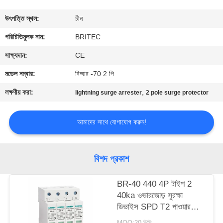
নিয়ন্ত্রণ
উৎপত্তি স্থল:
চীন
আমাদের
পরিচিতিমুলক নাম:
BRITEC
সাথে
সাক্ষ্যদান:
CE
যোগাযোগ
মডেল নম্বার:
বিআর -70 2 পি
করুন
লক্ষণীয় করা:
,
lightning surge arrester
2 pole surge protector
খবর
আমাদের সাথে যোগাযোগ করুন!
সব
বিশদ প্রকাশ
ক্ষেত্রেই
BR-40 440 4P টাইপ 2
40ka ওভারজোড় সুরক্ষা
VR
ডিভাইস SPD T2 পাওয়ার
SHOW
সুরক্ষা আটকান বজ্রপাত বজ্রপাত
MOQ:20 পিসি